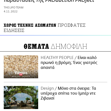
παραστάσεις της PROduction PROject
ΑΜΠΑ
THE LIFO TEAM
PRINT
4.11.2022
ΠΡΟΣΦΑΤΕΣ
ΧΩΡΟΣ ΤΕΧΝΗΣ ΑΣΩΜΑΤΩΝ
ΕΙΔΗΣΕΙΣ
ΔΗΜΟΦΙΛΗ
ΘΕΜΑΤΑ
HEALTHY PEOPLE
Είναι καλό
πρωινό η βρόμη; Ένας γιατρός
απαντά
Design
Μόνο στα όνειρα: Τα
υπέροχα σπίτια του Ιμπέρ ντε
Ζιβανσί