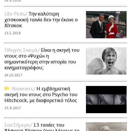
28.6.2018
Lifo Picks
Την καλύτερη
χιτσκοκική ταινία δεν την έκανε ο
Χίτσκοκ
23.1.2018
Οδηγός Σινεμά
Είναι η σκηνή του
ντους στο «Ψυχώ» η
σημαντικότερη στην ιστορία του
κινηματογράφου;
24.10.2017
Nowness
Η εμβληματική
σκηνή του ντους στο Psycho του
Hitchcock, με διαφορετικό τέλος
25.8.2017
Σαν Σήμερα
13 ταινίες του