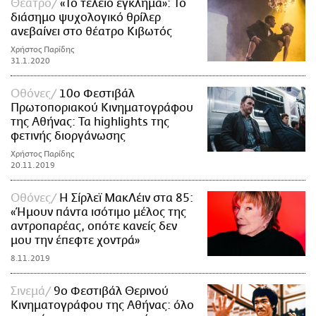
Θέατρο
«Το τέλειο έγκλημα»: Το
διάσημο ψυχολογικό θρίλερ
ανεβαίνει στο θέατρο Κιβωτός
Χρήστος Παρίδης
31.1.2020
Οθόνες
10ο Φεστιβάλ
Πρωτοποριακού Κινηματογράφου
της Αθήνας: Τα highlights της
φετινής διοργάνωσης
Χρήστος Παρίδης
20.11.2019
Οθόνες
Η Σίρλεϊ ΜακΛέιν στα 85:
«Ήμουν πάντα ισότιμο μέλος της
αντροπαρέας, οπότε κανείς δεν
μου την έπεφτε χοντρά»
8.11.2019
Σινεμά
9ο Φεστιβάλ Θερινού
Κινηματογράφου της Αθήνας: όλο