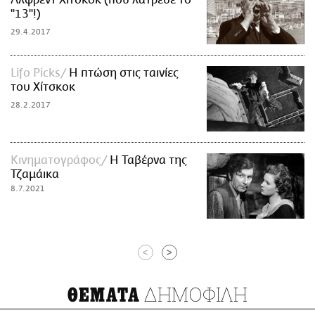
Άλφρεντ Χίτσκοκ (που λάτρευε το
"13"!)
29.4.2017
Lifo Picks
Η πτώση στις ταινίες
του Χίτσκοκ
28.2.2017
Κινηματογράφος
Η Ταβέρνα της
Τζαμάικα
8.7.2021
<
>
ΔΗΜΟΦΙΛΗ
ΘΕΜΑΤΑ