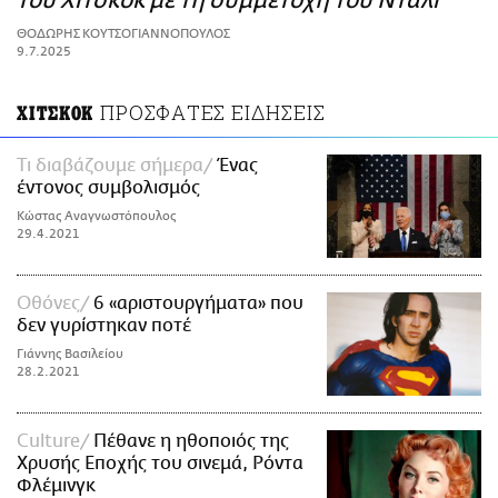
του Χίτσκοκ με τη συμμετοχή του Νταλί
ΑΜΠΑ
ΘΟΔΩΡΗΣ ΚΟΥΤΣΟΓΙΑΝΝΟΠΟΥΛΟΣ
PRINT
9.7.2025
ΠΡΟΣΦΑΤΕΣ ΕΙΔΗΣΕΙΣ
ΧΙΤΣΚΟΚ
Τι διαβάζουμε σήμερα
Ένας
έντονος συμβολισμός
Κώστας Αναγνωστόπουλος
29.4.2021
Οθόνες
6 «αριστουργήματα» που
δεν γυρίστηκαν ποτέ
Γιάννης Βασιλείου
28.2.2021
Culture
Πέθανε η ηθοποιός της
Χρυσής Εποχής του σινεμά, Ρόντα
Φλέμινγκ