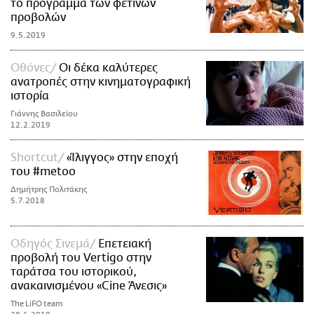
το πρόγραμμα των φετινών
προβολών
9.5.2019
Οθόνες
Οι δέκα καλύτερες
ανατροπές στην κινηματογραφική
ιστορία
Γιάννης Βασιλείου
12.2.2019
Shortcut
«Ίλιγγος» στην εποχή
του #metoo
Δημήτρης Πολιτάκης
5.7.2018
Οδηγός Σινεμά
Επετειακή
προβολή του Vertigo στην
ταράτσα του ιστορικού,
ανακαινισμένου «Cine Άνεσις»
The LiFO team