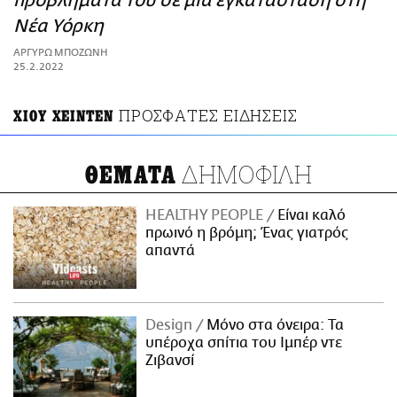
προβλήματά του σε μια εγκατάσταση στη
ΑΜΠΑ
Νέα Υόρκη
PRINT
ΑΡΓΥΡΩ ΜΠΟΖΩΝΗ
25.2.2022
ΠΡΟΣΦΑΤΕΣ ΕΙΔΗΣΕΙΣ
ΧΙΟΥ ΧΕΙΝΤΕΝ
ΔΗΜΟΦΙΛΗ
ΘΕΜΑΤΑ
HEALTHY PEOPLE
Είναι καλό
πρωινό η βρόμη; Ένας γιατρός
απαντά
Design
Μόνο στα όνειρα: Τα
υπέροχα σπίτια του Ιμπέρ ντε
Ζιβανσί