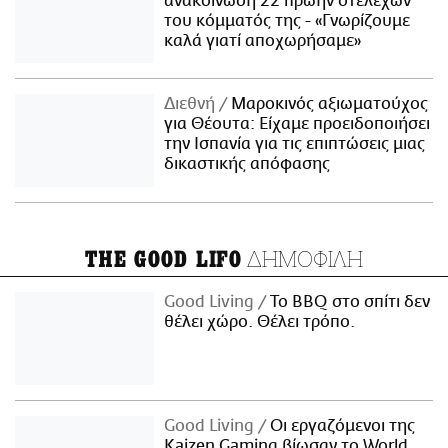
ανακοίνωση 22 πρώην στελεχών
του κόμματός της - «Γνωρίζουμε
καλά γιατί αποχωρήσαμε»
Διεθνή
Μαροκινός αξιωματούχος
για Θέουτα: Είχαμε προειδοποιήσει
την Ισπανία για τις επιπτώσεις μιας
δικαστικής απόφασης
ΔΗΜΟΦΙΛΗ
THE GOOD LIFO
Good Living
Το BBQ στο σπίτι δεν
θέλει χώρο. Θέλει τρόπο.
Good Living
Οι εργαζόμενοι της
Kaizen Gaming βίωσαν το World