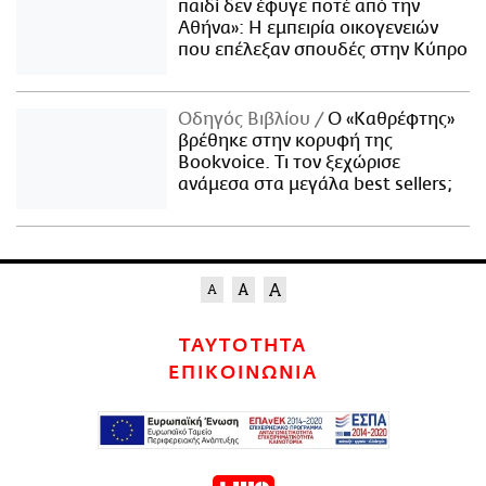
παιδί δεν έφυγε ποτέ από την
Αθήνα»: Η εμπειρία οικογενειών
που επέλεξαν σπουδές στην Κύπρο
Οδηγός Βιβλίου
Ο «Καθρέφτης»
βρέθηκε στην κορυφή της
Bookvoice. Τι τον ξεχώρισε
ανάμεσα στα μεγάλα best sellers;
ΤΑΥΤΟΤΗΤΑ
ΕΠΙΚΟΙΝΩΝΙΑ