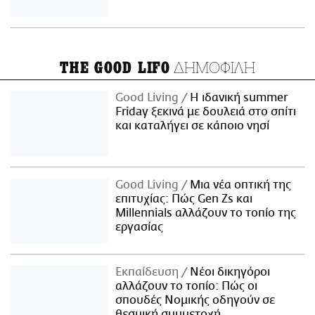
ΔΗΜΟΦΙΛΗ
THE GOOD LIFO
Good Living
Η ιδανική summer
Friday ξεκινά με δουλειά στο σπίτι
και καταλήγει σε κάποιο νησί
Good Living
Μια νέα οπτική της
επιτυχίας: Πώς Gen Zs και
Millennials αλλάζουν το τοπίο της
εργασίας
Εκπαίδευση
Νέοι δικηγόροι
αλλάζουν το τοπίο: Πώς οι
σπουδές Νομικής οδηγούν σε
θεσμική συμμετοχή