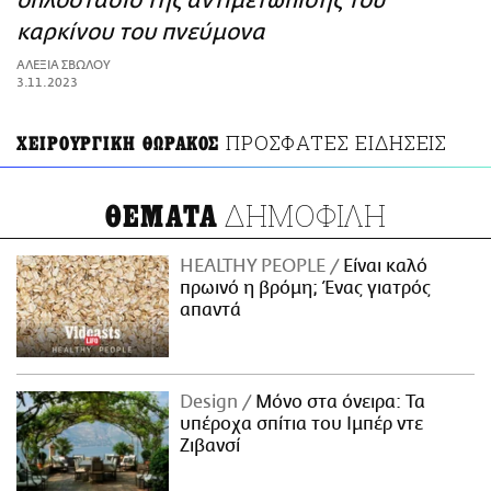
οπλοστάσιο της αντιμετώπισης του
ΑΜΠΑ
καρκίνου του πνεύμονα
PRINT
ΑΛΕΞΙΑ ΣΒΩΛΟΥ
3.11.2023
ΠΡΟΣΦΑΤΕΣ ΕΙΔΗΣΕΙΣ
ΧΕΙΡΟΥΡΓΙΚΗ ΘΩΡΑΚΟΣ
ΔΗΜΟΦΙΛΗ
ΘΕΜΑΤΑ
HEALTHY PEOPLE
Είναι καλό
πρωινό η βρόμη; Ένας γιατρός
απαντά
Design
Μόνο στα όνειρα: Τα
υπέροχα σπίτια του Ιμπέρ ντε
Ζιβανσί