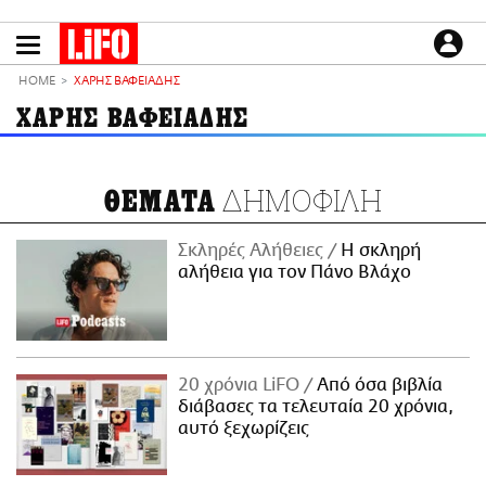
Παράκαμψη
προς
το
ΕΙΔΗΣΕΙΣ
κυρίως
HOME
ΧΑΡΗΣ ΒΑΦΕΙΑΔΗΣ
περιεχόμενο
CULTURE
ΧΑΡΗΣ ΒΑΦΕΙΑΔΗΣ
ΑΠΟΨΕΙΣ
ΤΡΟΠΟΣ ΖΩΗΣ
ΔΗΜΟΦΙΛΗ
ΘΕΜΑΤΑ
PODCASTS
Plus
Σκληρές Αλήθειες
H σκληρή
αλήθεια για τον Πάνο Βλάχο
LIFO SHOP
NEWSLETTER
20 χρόνια LiFO
Από όσα βιβλία
ΜΙΚΡΟΠΡΑΓΜΑΤΑ
διάβασες τα τελευταία 20 χρόνια,
THE GOOD LIFO
αυτό ξεχωρίζεις
LIFOLAND
CITY GUIDE