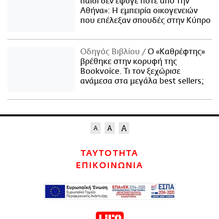
παιδί δεν έφυγε ποτέ από την
Αθήνα»: Η εμπειρία οικογενειών
που επέλεξαν σπουδές στην Κύπρο
Οδηγός Βιβλίου
Ο «Καθρέφτης»
βρέθηκε στην κορυφή της
Bookvoice. Τι τον ξεχώρισε
ανάμεσα στα μεγάλα best sellers;
ΤΑΥΤΟΤΗΤΑ
ΕΠΙΚΟΙΝΩΝΙΑ