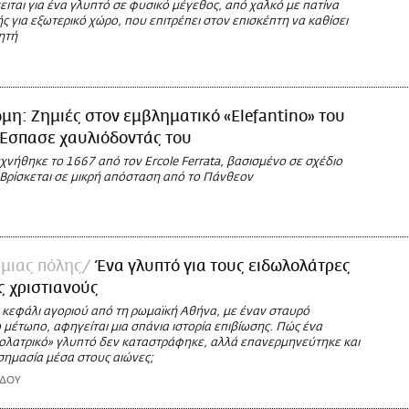
ειται για ένα γλυπτό σε φυσικό μέγεθος, από χαλκό με πατίνα
 για εξωτερικό χώρο, που επιτρέπει στον επισκέπτη να καθίσει
ητή
μη: Ζημιές στον εμβληματικό «Elefantino» του
 Έσπασε χαυλιόδοντάς του
χνήθηκε το 1667 από τον Ercole Ferrata, βασισμένο σε σχέδιο
 Βρίσκεται σε μικρή απόσταση από το Πάνθεον
 μιας πόλης
Ένα γλυπτό για τους ειδωλολάτρες
υς χριστιανούς
 κεφάλι αγοριού από τη ρωμαϊκή Αθήνα, με έναν σταυρό
μέτωπο, αφηγείται μια σπάνια ιστορία επιβίωσης. Πώς ένα
λολατρικό» γλυπτό δεν καταστράφηκε, αλλά επανερμηνεύτηκε και
σημασία μέσα στους αιώνες;
ΡΔΟΥ