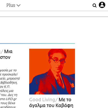
Plus
Θέματα
Συνεντεύξεις
Videos
τα
Αφιερώματα
Ζώδια
Εξομολογήσεις
Blogs
η
g
Μια
Οι Αθηναίοι
 στον
Απώλειες
Lgbtqi+
γασία με το
Επιλογές
ε προσκαλεί
μείο, μπροστά
 Βιβλιοθήκη,
ον Κ.Π.
άλεις μια
του. Δες τη
Good Living
Με το
στο LIFO.gr
ό τους δέκα
άγαλμα του Καβάφη
 κερδίσουν