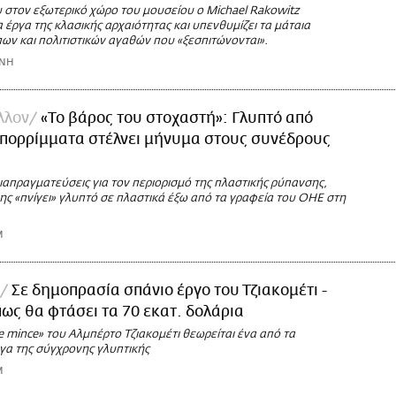
 στον εξωτερικό χώρο του μουσείου ο Michael Rakowitz
α έργα της κλασικής αρχαιότητας και υπενθυμίζει τα μάταια
ων και πολιτιστικών αγαθών που «ξεσπιτώνονται».
ΩΝΗ
λλον
«Το βάρος του στοχαστή»: Γλυπτό από
απορρίμματα στέλνει μήνυμα στους συνέδρους
ιαπραγματεύσεις για τον περιορισμό της πλαστικής ρύπανσης,
ης «πνίγει» γλυπτό σε πλαστικά έξω από τα γραφεία του ΟΗΕ στη
M
Σε δημοπρασία σπάνιο έργο του Τζιακομέτι -
πως θα φτάσει τα 70 εκατ. δολάρια
e mince» του Αλμπέρτο Τζιακομέτι θεωρείται ένα από τα
γα της σύγχρονης γλυπτικής
M