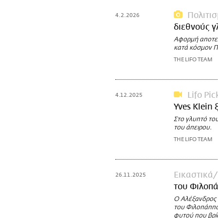
Πολιτι
4.2.2026
διεθνούς γ
Αφορμή αποτελ
κατά κόσμον Π
THE LIFO TEAM
Lifo Pic
4.12.2025
Yves Klein 
Στο γλυπτό του
του άπειρου.
THE LIFO TEAM
Εικαστικά
26.11.2025
του Φιλοπ
Ο Αλέξανδρος 
του Φιλοπάππο
φυτού που βρί