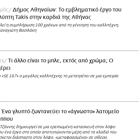
σμός
Δήμος Αθηναίων: Το εμβληματικό έργο του
λύπτη Takis στην καρδιά της Αθήνας
εί η συμπλήρωση 100 χρόνων από τη γέννηση του καλλιτέχνη,
αναγιώτη Βασιλάκη
ks
Τι άλλο είναι το μπλε, εκτός από χρώμα; Ο
ξέρει
 «SE 167» ο μεγάλος καλλιτέχνης το μετατρέπει σε μια εμπειρία
Ένα γλυπτό ζωντανεύει το «άγνωστο» λατομείο
άππου
Τζάννης δημιουργεί σε μια ερειπωμένη κατασκευή στον λόφο
υ ένα έργο στο οποίο αποτυπώνονται μέρη από τα κλαδιά του
σκεται διάσπαρτο στον λόφο, «μεταφρασμένα» σε σίδερο.