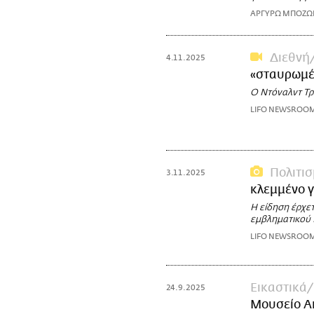
ΑΡΓΥΡΩ ΜΠΟΖ
Διεθνή
4.11.2025
«σταυρωμέν
Ο Ντόναλντ Τρα
LIFO NEWSROO
Πολιτι
3.11.2025
κλεμμένο γ
Η είδηση έρχετ
εμβληματικού
LIFO NEWSROO
Εικαστικά
24.9.2025
Μουσείο Α