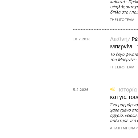
καθιστό - Πρόκ
υψηλής αντοχής
δίπλα στον ποι
THE LIFO TEAM
Διεθνή
Ρώ
18.2.2026
Μπερνίνι -
Το έργο φιλοτε
του Μπερνίνι -
THE LIFO TEAM
Ιστορία
5.2.2026
και για το
Ένα μαρμάρινο
χαραγμένο στο 
αρχαίο, «ειδω
απέκτησε νέα 
ΑΓΙΑΤΗ ΜΠΕΝΑ