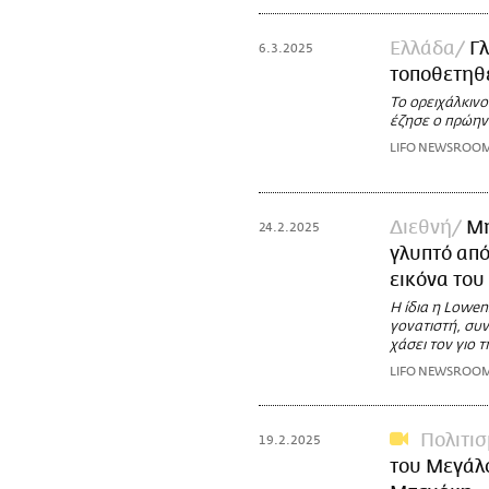
Ελλάδα
Γ
6.3.2025
τοποθετηθε
Το ορειχάλκινο
έζησε ο πρώην 
LIFO NEWSROO
Διεθνή
Μη
24.2.2025
γλυπτό από
εικόνα του
Η ίδια η Lowen
γονατιστή, συν
χάσει τον γιο τ
LIFO NEWSROO
Πολιτι
19.2.2025
του Μεγάλ