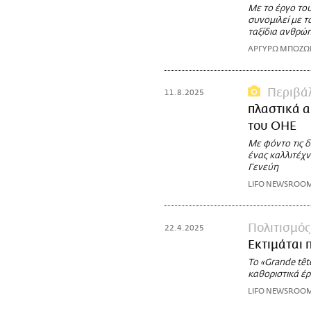
Με το έργο του
συνομιλεί με τ
ταξίδια ανθρώπ
ΑΡΓΥΡΩ ΜΠΟΖ
Περιβά
11.8.2025
πλαστικά 
του ΟΗΕ
Με φόντο τις δ
ένας καλλιτέχν
Γενεύη
LIFO NEWSROO
Πολιτισμός
22.4.2025
Εκτιμάται 
Το «Grande têt
καθοριστικά έρ
LIFO NEWSROO