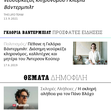
νεοϋορκέζας κληρονόμου Γκλόρια
ΑΜΠΑ
Βάντερμπιλτ
PRINT
THE LIFO TEAM
13.9.2021
ΠΡΟΣΦΑΤΕΣ ΕΙΔΗΣΕΙΣ
ΓΚΛΟΡΙΑ ΒΑΝΤΕΡΜΠΙΛΤ
Πολιτισμός
Πέθανε η Γκλόρια
Βάντερμπιλτ: Διάσημη νεοϋρκέζα
κληρονόμος, καλλιτέχνις και
μητέρα του Άντερσον Κούπερ
17.6.2019
ΔΗΜΟΦΙΛΗ
ΘΕΜΑΤΑ
Σκληρές Αλήθειες
H σκληρή
αλήθεια για τον Πάνο Βλάχο