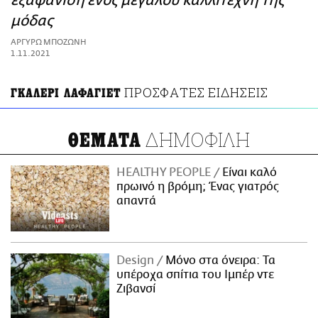
εξαφάνιση ενός μεγάλου καλλιτέχνη της
ΑΜΠΑ
μόδας
PRINT
ΑΡΓΥΡΩ ΜΠΟΖΩΝΗ
1.11.2021
ΠΡΟΣΦΑΤΕΣ ΕΙΔΗΣΕΙΣ
ΓΚΑΛΕΡΙ ΛΑΦΑΓΙΕΤ
ΔΗΜΟΦΙΛΗ
ΘΕΜΑΤΑ
HEALTHY PEOPLE
Είναι καλό
πρωινό η βρόμη; Ένας γιατρός
απαντά
Design
Μόνο στα όνειρα: Τα
υπέροχα σπίτια του Ιμπέρ ντε
Ζιβανσί