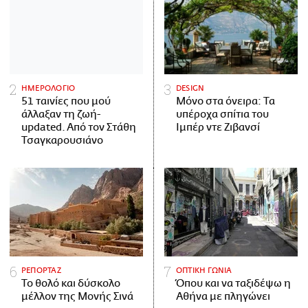
ΗΜΕΡΟΛΟΓΙΟ
DESIGN
51 ταινίες που μού
Μόνο στα όνειρα: Τα
άλλαξαν τη ζωή-
υπέροχα σπίτια του
updated. Aπό τον Στάθη
Ιμπέρ ντε Ζιβανσί
Τσαγκαρουσιάνο
ΡΕΠΟΡΤΑΖ
ΟΠΤΙΚΗ ΓΩΝΙΑ
Το θολό και δύσκολο
Όπου και να ταξιδέψω η
μέλλον της Μονής Σινά
Αθήνα με πληγώνει