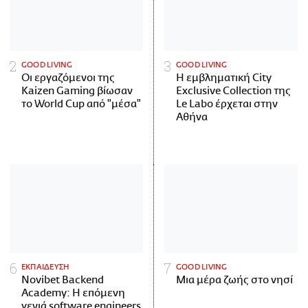
GOOD LIVING
GOOD LIVING
Οι εργαζόμενοι της
Η εμβληματική City
Kaizen Gaming βίωσαν
Exclusive Collection της
το World Cup από "μέσα"
Le Labo έρχεται στην
Αθήνα
ΕΚΠΑΙΔΕΥΣΗ
GOOD LIVING
Novibet Backend
Μια μέρα ζωής στο νησί
Academy: Η επόμενη
γενιά software engineers