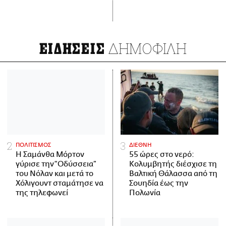
ΔΗΜΟΦΙΛΗ
ΕΙΔΗΣΕΙΣ
ΠΟΛΙΤΙΣΜΟΣ
ΔΙΕΘΝΗ
Η Σαμάνθα Μόρτον
55 ώρες στο νερό:
γύρισε την “Οδύσσεια”
Κολυμβητής διέσχισε τη
του Νόλαν και μετά το
Βαλτική Θάλασσα από τη
Χόλιγουντ σταμάτησε να
Σουηδία έως την
της τηλεφωνεί
Πολωνία