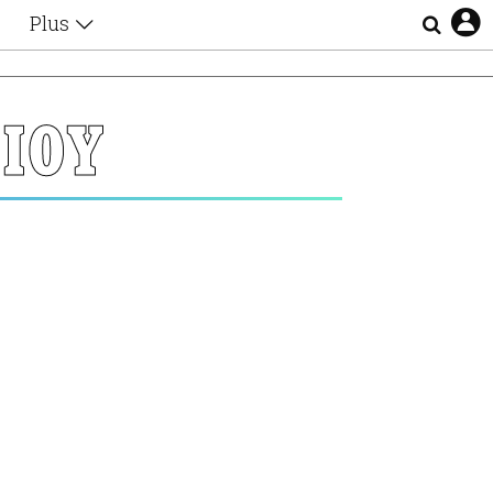
Plus
Θέματα
Συνεντεύξεις
Videos
ΙΟΥ
τα
Αφιερώματα
Ζώδια
Εξομολογήσεις
Blogs
η
Οι Αθηναίοι
Απώλειες
Lgbtqi+
Επιλογές