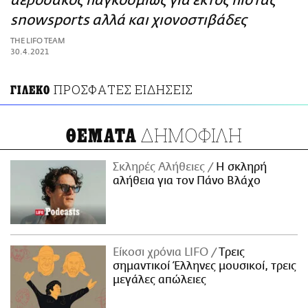
αερόσακος παγκοσμίως για εκτός πίστας
ΑΜΠΑ
snowsports αλλά και χιονοστιβάδες
PRINT
THE LIFO TEAM
30.4.2021
ΠΡΟΣΦΑΤΕΣ ΕΙΔΗΣΕΙΣ
ΓΙΛΕΚΟ
ΔΗΜΟΦΙΛΗ
ΘΕΜΑΤΑ
Σκληρές Αλήθειες
H σκληρή
αλήθεια για τον Πάνο Βλάχο
Είκοσι χρόνια LIFO
Tρεις
σημαντικοί Έλληνες μουσικοί, τρεις
μεγάλες απώλειες