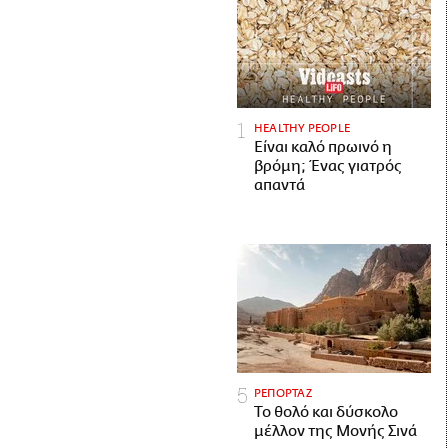
HEALTHY PEOPLE
Είναι καλό πρωινό η
βρόμη; Ένας γιατρός
απαντά
ΡΕΠΟΡΤΑΖ
Το θολό και δύσκολο
μέλλον της Μονής Σινά