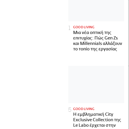
GOOD LIVING
Μια νέα οπτική της
επιτυχίας: Πώς Gen Zs
και Millennials αλλάζουν
το τοπίο της εργασίας
GOOD LIVING
Η εμβληματική City
Exclusive Collection της
Le Labo έρχεται στην