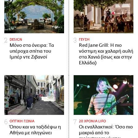
DESIGN
ΓΕΥΣΗ
Μόνο στα όνειρα: Τα
Red Jane Grill: Η πιο
υπέροχα σπίτια του
νόστιμη και χαλαρή αυλή
Ιμπέρ ντε Ζιβανσί
στα Χανιά (ίσως και στην
Ελλάδα)
ΟΠΤΙΚΗ ΓΩΝΙΑ
20 ΧΡΟΝΙΑ LIFO
Όπου και να ταξιδέψω η
Οι εναλλακτικοί: Όσο πιο
Αθήνα με πληγώνει
μακριά από το