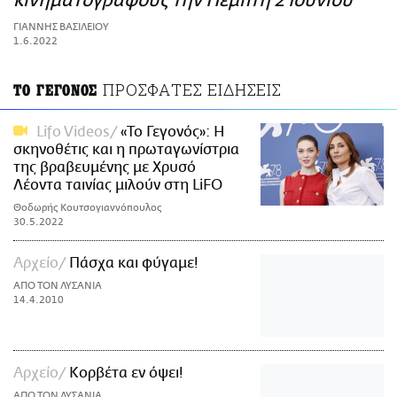
κινηματογράφους την Πέμπτη 2 Ioυνίου
ΑΜΠΑ
ΓΙΑΝΝΗΣ ΒΑΣΙΛΕΙΟΥ
PRINT
1.6.2022
ΠΡΟΣΦΑΤΕΣ ΕΙΔΗΣΕΙΣ
ΤΟ ΓΕΓΟΝΟΣ
Lifo Videos
«Το Γεγονός»: Η
σκηνοθέτις και η πρωταγωνίστρια
της βραβευμένης με Χρυσό
Λέοντα ταινίας μιλούν στη LiFO
Θοδωρής Κουτσογιαννόπουλος
30.5.2022
Αρχείο
Πάσχα και φύγαμε!
ΑΠΟ ΤΟΝ ΛΥΣΑΝΙΑ
14.4.2010
Αρχείο
Κορβέτα εν όψει!
ΑΠΟ ΤΟΝ ΛΥΣΑΝΙΑ