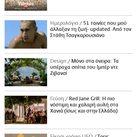
Ημερολόγιο
51 ταινίες που μού
άλλαξαν τη ζωή- updated. Aπό τον
Στάθη Τσαγκαρουσιάνο
Design
Μόνο στα όνειρα: Τα
υπέροχα σπίτια του Ιμπέρ ντε
Ζιβανσί
Γεύση
Red Jane Grill: Η πιο
νόστιμη και χαλαρή αυλή στα
Χανιά (ίσως και στην Ελλάδα)
Είκοσι χρόνια LIFO
Tρεις