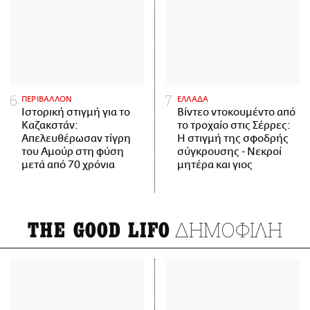
ΠΕΡΙΒΑΛΛΟΝ
ΕΛΛΑΔΑ
Ιστορική στιγμή για το
Βίντεο ντοκουμέντο από
Καζακστάν:
το τροχαίο στις Σέρρες:
Απελευθέρωσαν τίγρη
Η στιγμή της σφοδρής
του Αμούρ στη φύση
σύγκρουσης - Νεκροί
μετά από 70 χρόνια
μητέρα και γιος
ΔΗΜΟΦΙΛΗ
THE GOOD LIFO