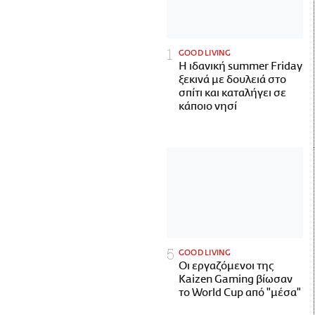
GOOD LIVING
Η ιδανική summer Friday
ξεκινά με δουλειά στο
σπίτι και καταλήγει σε
κάποιο νησί
GOOD LIVING
Οι εργαζόμενοι της
Kaizen Gaming βίωσαν
το World Cup από "μέσα"