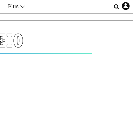
Plus
Θέματα
Συνεντεύξεις
Videos
ΕΙΟ
τα
Αφιερώματα
Ζώδια
Εξομολογήσεις
Blogs
η
Οι Αθηναίοι
Απώλειες
Lgbtqi+
Επιλογές