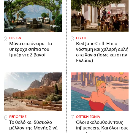
DESIGN
ΓΕΥΣΗ
Μόνο στα όνειρα: Τα
Red Jane Grill: Η πιο
υπέροχα σπίτια του
νόστιμη και χαλαρή αυλή
Ιμπέρ ντε Ζιβανσί
στα Χανιά (ίσως και στην
Ελλάδα)
ΡΕΠΟΡΤΑΖ
ΟΠΤΙΚΗ ΓΩΝΙΑ
Το θολό και δύσκολο
Όλοι ακολουθούν τους
μέλλον της Μονής Σινά
influencers. Και όλοι τους