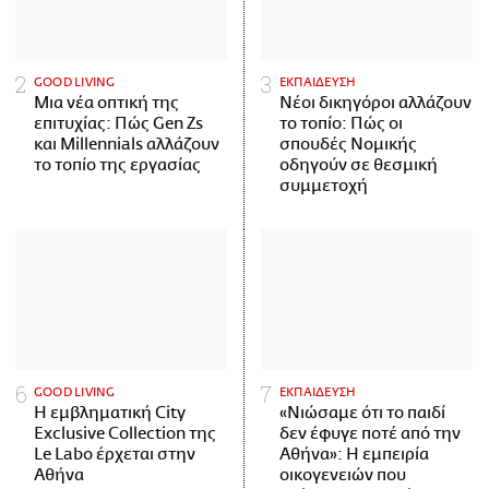
GOOD LIVING
ΕΚΠΑΙΔΕΥΣΗ
Μια νέα οπτική της
Νέοι δικηγόροι αλλάζουν
επιτυχίας: Πώς Gen Zs
το τοπίο: Πώς οι
και Millennials αλλάζουν
σπουδές Νομικής
το τοπίο της εργασίας
οδηγούν σε θεσμική
συμμετοχή
GOOD LIVING
ΕΚΠΑΙΔΕΥΣΗ
Η εμβληματική City
«Νιώσαμε ότι το παιδί
Exclusive Collection της
δεν έφυγε ποτέ από την
Le Labo έρχεται στην
Αθήνα»: Η εμπειρία
Αθήνα
οικογενειών που