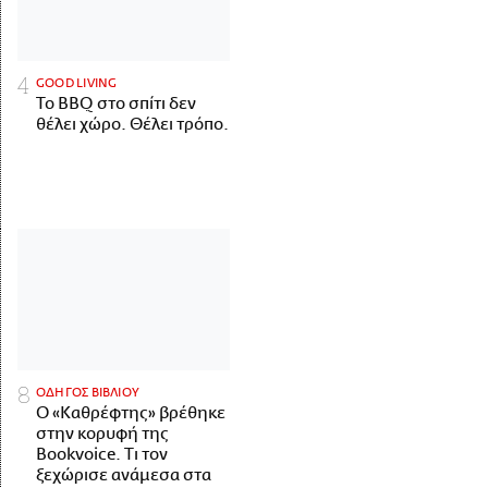
GOOD LIVING
Το BBQ στο σπίτι δεν
θέλει χώρο. Θέλει τρόπο.
ΟΔΗΓΟΣ ΒΙΒΛΙΟΥ
Ο «Καθρέφτης» βρέθηκε
στην κορυφή της
Bookvoice. Τι τον
ξεχώρισε ανάμεσα στα