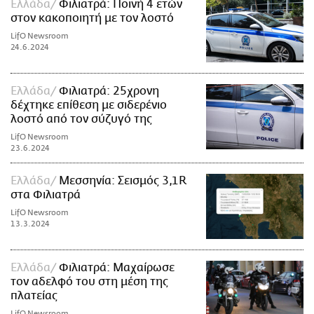
Ελλάδα
Φιλιατρά: Ποινή 4 ετών
στον κακοποιητή με τον λοστό
LifO Newsroom
24.6.2024
Ελλάδα
Φιλιατρά: 25χρονη
δέχτηκε επίθεση με σιδερένιο
λοστό από τον σύζυγό της
LifO Newsroom
23.6.2024
Ελλάδα
Μεσσηνία: Σεισμός 3,1R
στα Φιλιατρά
LifO Newsroom
13.3.2024
Ελλάδα
Φιλιατρά: Μαχαίρωσε
τον αδελφό του στη μέση της
πλατείας
LifO Newsroom