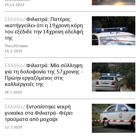
25.12.2023
Ελλάδα
Φιλιατρά: Πατέρας
«κατήγγειλε» ότι η 19χρονη κόρη
του εξέδιδε την 14χρονη αδελφή
της
The LiFO team
16.2.2022
Ελλάδα
Φιλιατρά: Μία σύλληψη
για τη δολοφονία της 57χρονης -
Πρώην εργαζόμενος στις
καλλιέργειές της
24.7.2020
Ελλάδα
Εντοπίστηκε νεκρή
γυναίκα στα Φιλιατρά- Φέρει
τραύματα από μαχαίρι
22.7.2020