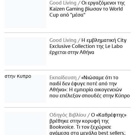
Good Living
Οι εργαζόμενοι της
Kaizen Gaming βίωσαν το World
Cup από "μέσα"
Good Living
Η εμβληματική City
Exclusive Collection της Le Labo
έρχεται στην Αθήνα
Εκπαίδευση
«Νιώσαμε ότι το
παιδί δεν έφυγε ποτέ από την
Αθήνα»: Η εμπειρία οικογενειών
που επέλεξαν σπουδές στην Κύπρο
Οδηγός Βιβλίου
Ο «Καθρέφτης»
βρέθηκε στην κορυφή της
Bookvoice. Τι τον ξεχώρισε
ανάμεσα στα μεγάλα best sellers;