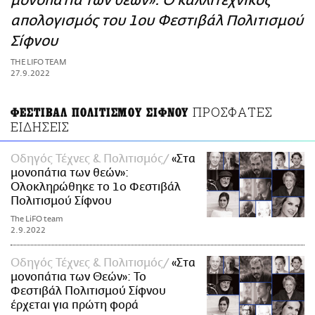
μονοπάτια των θεών»: Ο καλλιτεχνικός
ΑΜΠΑ
απολογισμός του 1ου Φεστιβάλ Πολιτισμού
PRINT
Σίφνου
THE LIFO TEAM
27.9.2022
ΠΡΟΣΦΑΤΕΣ
ΦΕΣΤΙΒΑΛ ΠΟΛΙΤΙΣΜΟΥ ΣΙΦΝΟΥ
ΕΙΔΗΣΕΙΣ
Οδηγός Τέχνες & Πολιτισμός
«Στα
μονοπάτια των θεών»:
Ολοκληρώθηκε το 1ο Φεστιβάλ
Πολιτισμού Σίφνου
The LiFO team
2.9.2022
Οδηγός Τέχνες & Πολιτισμός
«Στα
μονοπάτια των Θεών»: Το
Φεστιβάλ Πολιτισμού Σίφνου
έρχεται για πρώτη φορά