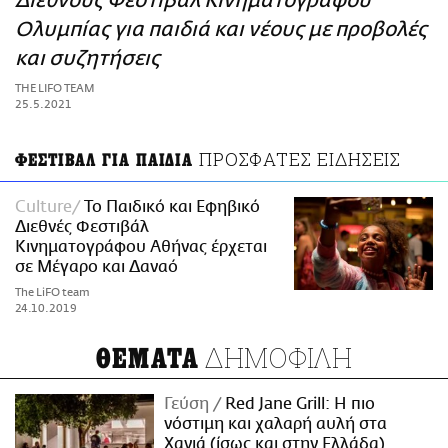
Διεθνούς Φεστιβάλ Κινηματογράφου
ΑΜΠΑ
Ολυμπίας για παιδιά και νέους με προβολές
PRINT
και συζητήσεις
THE LIFO TEAM
25.5.2021
ΠΡΟΣΦΑΤΕΣ ΕΙΔΗΣΕΙΣ
ΦΕΣΤΙΒΑΛ ΓΙΑ ΠΑΙΔΙΑ
Culture
Το Παιδικό και Εφηβικό
Διεθνές Φεστιβάλ
Κινηματογράφου Αθήνας έρχεται
σε Μέγαρο και Δαναό
The LiFO team
24.10.2019
ΔΗΜΟΦΙΛΗ
ΘΕΜΑΤΑ
Γεύση
Red Jane Grill: Η πιο
νόστιμη και χαλαρή αυλή στα
Χανιά (ίσως και στην Ελλάδα)