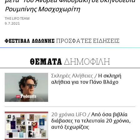
μετά" του Ανδρέα Φλουράκη σε σκηνοθεσία
ΑΜΠΑ
Ρουμπίνης Μοσχοχωρίτη
PRINT
THE LIFO TEAM
9.7.2021
ΠΡΟΣΦΑΤΕΣ ΕΙΔΗΣΕΙΣ
ΦΕΣΤΙΒΑΛ ΔΩΔΩΝΗΣ
ΔΗΜΟΦΙΛΗ
ΘΕΜΑΤΑ
Σκληρές Αλήθειες
H σκληρή
αλήθεια για τον Πάνο Βλάχο
20 χρόνια LiFO
Από όσα βιβλία
διάβασες τα τελευταία 20 χρόνια,
αυτό ξεχωρίζεις