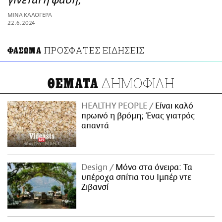
γίνεται η φάση;
ΑΜΠΑ
ΜΙΝΑ ΚΑΛΟΓΕΡΑ
PRINT
22.6.2024
ΠΡΟΣΦΑΤΕΣ ΕΙΔΗΣΕΙΣ
ΦΑΣΩΜΑ
ΔΗΜΟΦΙΛΗ
ΘΕΜΑΤΑ
HEALTHY PEOPLE
Είναι καλό
πρωινό η βρόμη; Ένας γιατρός
απαντά
Design
Μόνο στα όνειρα: Τα
υπέροχα σπίτια του Ιμπέρ ντε
Ζιβανσί