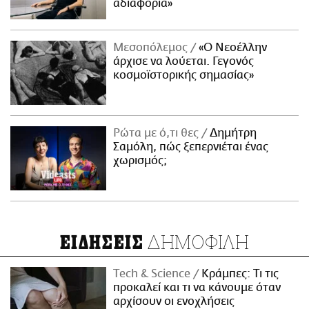
αδιαφορία»
Μεσοπόλεμος
«Ο Νεοέλλην
άρχισε να λούεται. Γεγονός
κοσμοϊστορικής σημασίας»
Ρώτα με ό,τι θες
Δημήτρη
Σαμόλη, πώς ξεπερνιέται ένας
χωρισμός;
ΔΗΜΟΦΙΛΗ
ΕΙΔΗΣΕΙΣ
Τech & Science
Κράμπες: Τι τις
προκαλεί και τι να κάνουμε όταν
αρχίσουν οι ενοχλήσεις