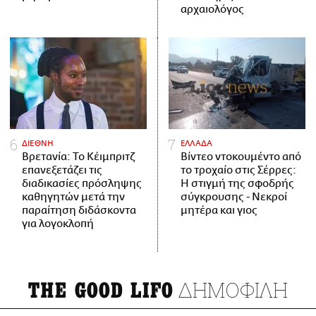
αρχαιολόγος
ΔΙΕΘΝΗ
ΕΛΛΑΔΑ
Βρετανία: Το Κέιμπριτζ
Βίντεο ντοκουμέντο από
επανεξετάζει τις
το τροχαίο στις Σέρρες:
διαδικασίες πρόσληψης
Η στιγμή της σφοδρής
καθηγητών μετά την
σύγκρουσης - Νεκροί
παραίτηση διδάσκοντα
μητέρα και γιος
για λογοκλοπή
ΔΗΜΟΦΙΛΗ
THE GOOD LIFO