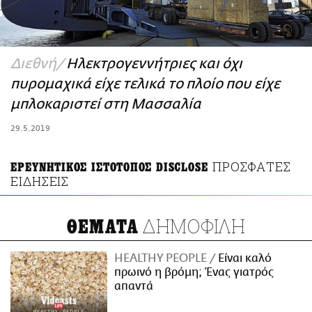
ΑΜΠΑ
PRINT
Διεθνή
Ηλεκτρογεννήτριες και όχι
πυρομαχικά είχε τελικά το πλοίο που είχε
μπλοκαριστεί στη Μασσαλία
29.5.2019
ΠΡΟΣΦΑΤΕΣ
ΕΡΕΥΝΗΤΙΚΟΣ ΙΣΤΟΤΟΠΟΣ DISCLOSE
ΕΙΔΗΣΕΙΣ
ΔΗΜΟΦΙΛΗ
ΘΕΜΑΤΑ
HEALTHY PEOPLE
Είναι καλό
πρωινό η βρόμη; Ένας γιατρός
απαντά