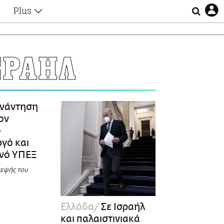
Plus
Θέματα
Συνεντεύξεις
Videos
ΣΡΑΗΛ
τα
Αφιερώματα
Ζώδια
Εξομολογήσεις
Blogs
η
νάντηση
Οι Αθηναίοι
ον
Απώλειες
ο
Lgbtqi+
γό και
Επιλογές
ινό ΥΠΕΞ
κεψής του
Ελλάδα
Σε Ισραήλ
και παλαιστινιακά