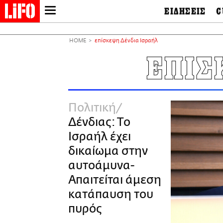
ΕΙΔΗΣΕΙΣ
C
LIFO SHOP
Ελλάδα
Ο
Διεθνή
Μ
NEWSLETTER
HOME
επίσκεψη Δένδια Ισραήλ
Πολιτική
Θ
ΜΙΚΡΟΠΡΑΓΜΑΤΑ
ΕΠΙΣ
Οικονομία
Ει
THE GOOD LIFO
Πολιτισμός
Βι
LIFOLAND
Αθλητισμός
Αρ
CITY GUIDE
& 
Περιβάλλον
Πολιτική
D
ΑΜΠΑ
TV & Media
Φ
Δένδιας: Το
PRINT
Tech &
Science
Ισραήλ έχει
European Lifo
δικαίωμα στην
αυτοάμυνα-
Απαιτείται άμεση
κατάπαυση του
πυρός