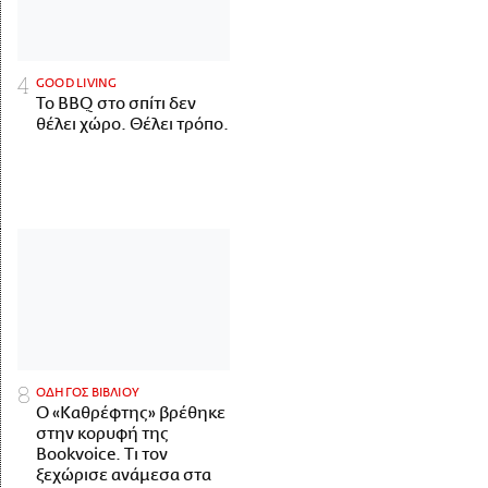
GOOD LIVING
Το BBQ στο σπίτι δεν
θέλει χώρο. Θέλει τρόπο.
ΟΔΗΓΟΣ ΒΙΒΛΙΟΥ
Ο «Καθρέφτης» βρέθηκε
στην κορυφή της
Bookvoice. Τι τον
ξεχώρισε ανάμεσα στα