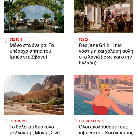
DESIGN
ΓΕΥΣΗ
Μόνο στα όνειρα: Τα
Red Jane Grill: Η πιο
υπέροχα σπίτια του
νόστιμη και χαλαρή αυλή
Ιμπέρ ντε Ζιβανσί
στα Χανιά (ίσως και στην
Ελλάδα)
ΡΕΠΟΡΤΑΖ
ΟΠΤΙΚΗ ΓΩΝΙΑ
Το θολό και δύσκολο
Όλοι ακολουθούν τους
μέλλον της Μονής Σινά
influencers. Και όλοι τους