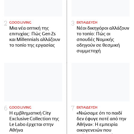
GOOD LIVING
ΕΚΠΑΙΔΕΥΣΗ
Μια νέα οπτική της
Νέοι δικηγόροι αλλάζουν
επιτυχίας: Πώς Gen Zs
το τοπίο: Πώς οι
και Millennials αλλάζουν
σπουδές Νομικής
το τοπίο της εργασίας
οδηγούν σε θεσμική
συμμετοχή
GOOD LIVING
ΕΚΠΑΙΔΕΥΣΗ
Η εμβληματική City
«Νιώσαμε ότι το παιδί
Exclusive Collection της
δεν έφυγε ποτέ από την
Le Labo έρχεται στην
Αθήνα»: Η εμπειρία
Αθήνα
οικογενειών που