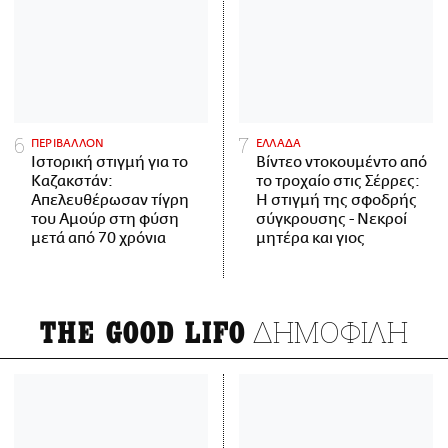
ΠΕΡΙΒΑΛΛΟΝ
ΕΛΛΑΔΑ
Ιστορική στιγμή για το
Βίντεο ντοκουμέντο από
Καζακστάν:
το τροχαίο στις Σέρρες:
Απελευθέρωσαν τίγρη
Η στιγμή της σφοδρής
του Αμούρ στη φύση
σύγκρουσης - Νεκροί
μετά από 70 χρόνια
μητέρα και γιος
ΔΗΜΟΦΙΛΗ
THE GOOD LIFO