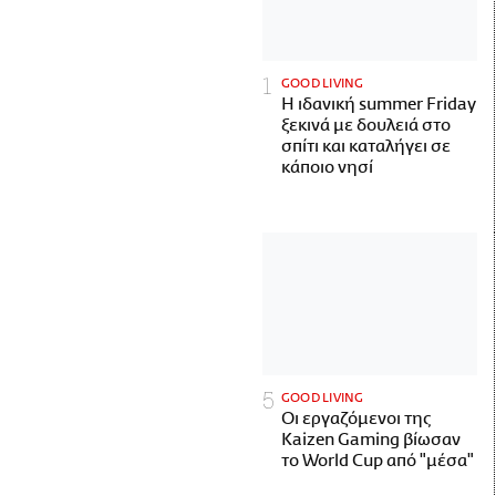
GOOD LIVING
Η ιδανική summer Friday
ξεκινά με δουλειά στο
σπίτι και καταλήγει σε
κάποιο νησί
GOOD LIVING
Οι εργαζόμενοι της
Kaizen Gaming βίωσαν
το World Cup από "μέσα"