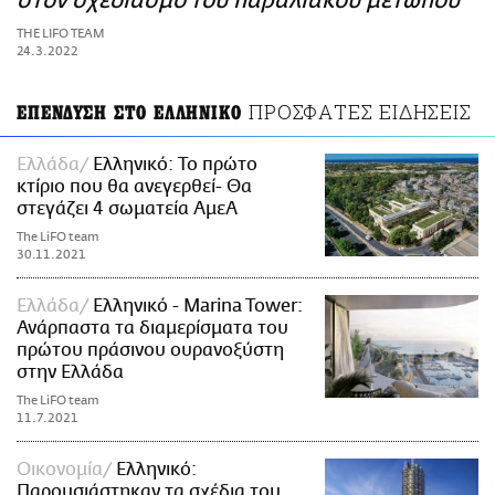
στον σχεδιασμό του παραλιακού μετώπου
ΑΜΠΑ
THE LIFO TEAM
PRINT
24.3.2022
ΠΡΟΣΦΑΤΕΣ ΕΙΔΗΣΕΙΣ
ΕΠΕΝΔΥΣΗ ΣΤΟ ΕΛΛΗΝΙΚΟ
Ελλάδα
Ελληνικό: Το πρώτο
κτίριο που θα ανεγερθεί- Θα
στεγάζει 4 σωματεία ΑμεΑ
The LiFO team
30.11.2021
Ελλάδα
Ελληνικό - Marina Tower:
Ανάρπαστα τα διαμερίσματα του
πρώτου πράσινου ουρανοξύστη
στην Ελλάδα
The LiFO team
11.7.2021
Οικονομία
Ελληνικό:
Παρουσιάστηκαν τα σχέδια του