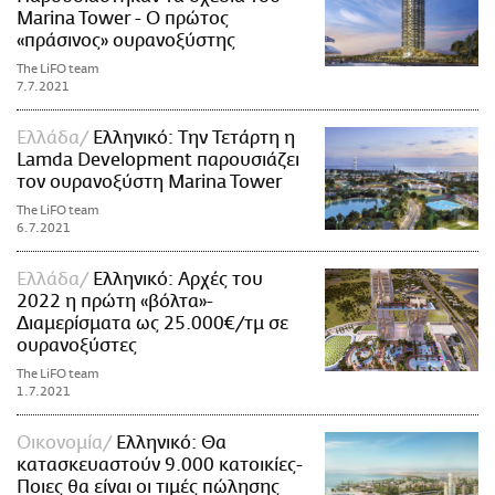
Marina Tower - Ο πρώτος
«πράσινος» ουρανοξύστης
The LiFO team
7.7.2021
Ελλάδα
Ελληνικό: Την Τετάρτη η
Lamda Development παρουσιάζει
τον ουρανοξύστη Marina Tower
The LiFO team
6.7.2021
Ελλάδα
Ελληνικό: Αρχές του
2022 η πρώτη «βόλτα»-
Διαμερίσματα ως 25.000€/τμ σε
ουρανοξύστες
The LiFO team
1.7.2021
Οικονομία
Ελληνικό: Θα
κατασκευαστούν 9.000 κατοικίες-
Ποιες θα είναι οι τιμές πώλησης