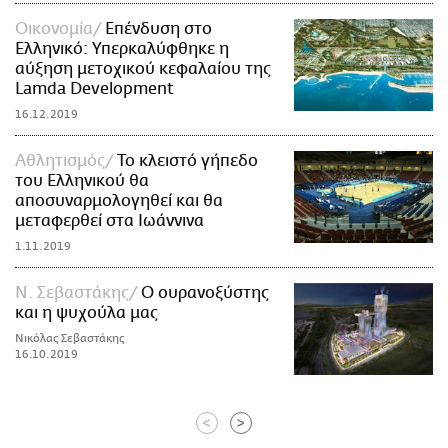
Οικονομία
Επένδυση στο
Ελληνικό: Υπερκαλύφθηκε η
αύξηση μετοχικού κεφαλαίου της
Lamda Development
16.12.2019
Αθλητισμός
Το κλειστό γήπεδο
του Ελληνικού θα
αποσυναρμολογηθεί και θα
μεταφερθεί στα Ιωάννινα
1.11.2019
Ν. Σεβαστάκης
O ουρανοξύστης
και η ψυχούλα μας
Νικόλας Σεβαστάκης
16.10.2019
<
>