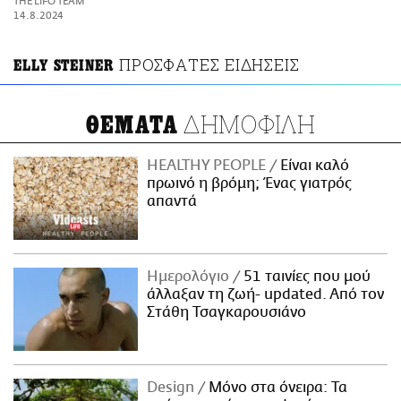
THE LIFO TEAM
ΑΜΠΑ
14.8.2024
PRINT
ΠΡΟΣΦΑΤΕΣ ΕΙΔΗΣΕΙΣ
ELLY STEINER
ΔΗΜΟΦΙΛΗ
ΘΕΜΑΤΑ
HEALTHY PEOPLE
Είναι καλό
πρωινό η βρόμη; Ένας γιατρός
απαντά
Ημερολόγιο
51 ταινίες που μού
άλλαξαν τη ζωή- updated. Aπό τον
Στάθη Τσαγκαρουσιάνο
Design
Μόνο στα όνειρα: Τα