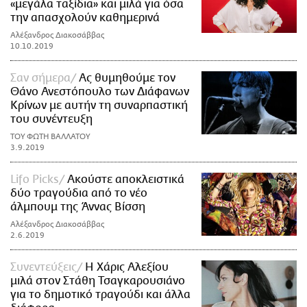
«μεγάλα ταξίδια» και μιλά για όσα
την απασχολούν καθημερινά
Αλέξανδρος Διακοσάββας
10.10.2019
Σαν σήμερα
Ας θυμηθούμε τον
Θάνο Ανεστόπουλο των Διάφανων
Κρίνων με αυτήν τη συναρπαστική
του συνέντευξη
ΤΟΥ ΦΩΤΗ ΒΑΛΛΑΤΟΥ
3.9.2019
Lifo Picks
Ακούστε αποκλειστικά
δύο τραγούδια από το νέο
άλμπουμ της Άννας Βίσση
Αλέξανδρος Διακοσάββας
2.6.2019
Συνεντεύξεις
H Xάρις Αλεξίου
μιλά στον Στάθη Τσαγκαρουσιάνο
για το δημοτικό τραγούδι και άλλα