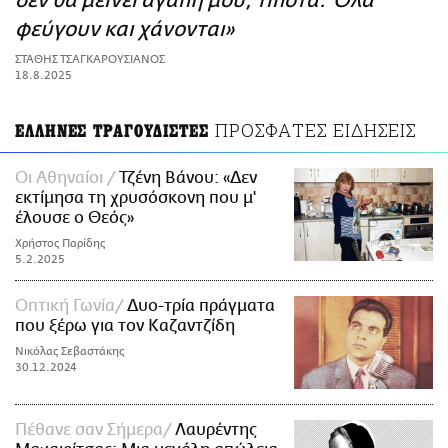
δεν θα μείνει αγάπη μου, τίποτα. Όλα
ΑΜΠΑ
φεύγουν και χάνονται»
PRINT
ΣΤΑΘΗΣ ΤΣΑΓΚΑΡΟΥΣΙΑΝΟΣ
18.8.2025
ΠΡΟΣΦΑΤΕΣ ΕΙΔΗΣΕΙΣ
ΕΛΛΗΝΕΣ ΤΡΑΓΟΥΔΙΣΤΕΣ
Οι Αθηναίοι
Τζένη Βάνου: «Δεν
εκτίμησα τη χρυσόσκονη που μ'
έλουσε ο Θεός»
Χρήστος Παρίδης
5.2.2025
Οπτική Γωνία
Δυο-τρία πράγματα
που ξέρω για τον Καζαντζίδη
Νικόλας Σεβαστάκης
30.12.2024
Πέθανε σαν Σήμερα
Λαυρέντης