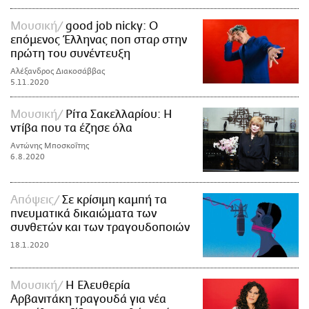
Μουσική
good job nicky: Ο
επόμενος Έλληνας ποπ σταρ στην
πρώτη του συνέντευξη
Αλέξανδρος Διακοσάββας
5.11.2020
Μουσική
Ρίτα Σακελλαρίου: H
ντίβα που τα έζησε όλα
Αντώνης Μποσκοΐτης
6.8.2020
Απόψεις
Σε κρίσιμη καμπή τα
πνευματικά δικαιώματα των
συνθετών και των τραγουδοποιών
18.1.2020
Μουσική
Η Ελευθερία
Αρβανιτάκη τραγουδά για νέα