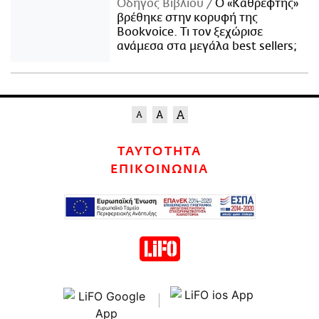
Οδηγός Βιβλίου
Ο «Καθρέφτης»
βρέθηκε στην κορυφή της
Bookvoice. Τι τον ξεχώρισε
ανάμεσα στα μεγάλα best sellers;
ΤΑΥΤΟΤΗΤΑ
ΕΠΙΚΟΙΝΩΝΙΑ