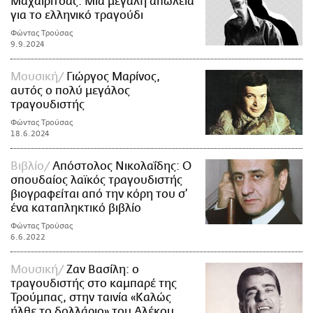
Μαχαιρίτσας: Μια μεγάλη απώλεια
για το ελληνικό τραγούδι
Φώντας Τρούσας
9.9.2024
Μουσική
Γιώργος Μαρίνος,
αυτός ο πολύ μεγάλος
τραγουδιστής
Φώντας Τρούσας
18.6.2024
Βιβλίο
Απόστολος Νικολαΐδης: Ο
σπουδαίος λαϊκός τραγουδιστής
βιογραφείται από την κόρη του σ’
ένα καταπληκτικό βιβλίο
Φώντας Τρούσας
6.6.2022
Μουσική
Ζαν Βασίλη: ο
τραγουδιστής στο καμπαρέ της
Τρούμπας, στην ταινία «Καλώς
ήλθε το δολλάριο» του Αλέκου