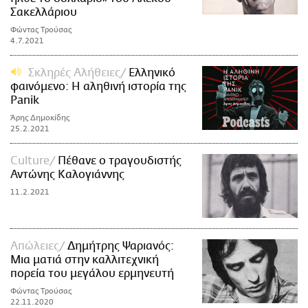
Σακελλάριου
Φώντας Τρούσας
4.7.2021
Σκληρές Αλήθειες
Ελληνικό
φαινόμενο: Η αληθινή ιστορία της
Panik
Άρης Δημοκίδης
25.2.2021
Culture
Πέθανε ο τραγουδιστής
Αντώνης Καλογιάννης
11.2.2021
Απώλειες
Δημήτρης Ψαριανός:
Μια ματιά στην καλλιτεχνική
πορεία του μεγάλου ερμηνευτή
Φώντας Τρούσας
22.11.2020