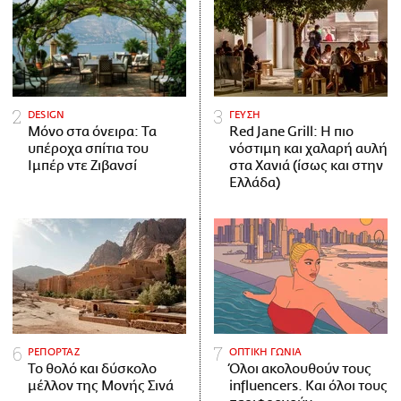
DESIGN
ΓΕΥΣΗ
Μόνο στα όνειρα: Τα
Red Jane Grill: Η πιο
υπέροχα σπίτια του
νόστιμη και χαλαρή αυλή
Ιμπέρ ντε Ζιβανσί
στα Χανιά (ίσως και στην
Ελλάδα)
ΡΕΠΟΡΤΑΖ
ΟΠΤΙΚΗ ΓΩΝΙΑ
Το θολό και δύσκολο
Όλοι ακολουθούν τους
μέλλον της Μονής Σινά
influencers. Και όλοι τους