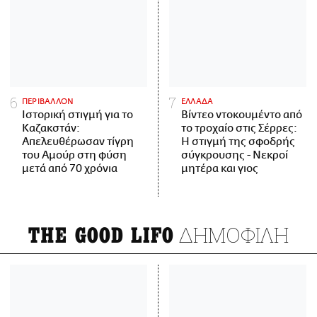
ΠΕΡΙΒΑΛΛΟΝ
ΕΛΛΑΔΑ
Ιστορική στιγμή για το
Βίντεο ντοκουμέντο από
Καζακστάν:
το τροχαίο στις Σέρρες:
Απελευθέρωσαν τίγρη
Η στιγμή της σφοδρής
του Αμούρ στη φύση
σύγκρουσης - Νεκροί
μετά από 70 χρόνια
μητέρα και γιος
ΔΗΜΟΦΙΛΗ
THE GOOD LIFO