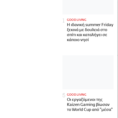
GOOD LIVING
Η ιδανική summer Friday
ξεκινά με δουλειά στο
σπίτι και καταλήγει σε
κάποιο νησί
GOOD LIVING
Οι εργαζόμενοι της
Kaizen Gaming βίωσαν
το World Cup από "μέσα"