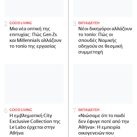
GOOD LIVING
ΕΚΠΑΙΔΕΥΣΗ
Μια νέα οπτική της
Νέοι δικηγόροι αλλάζουν
επιτυχίας: Πώς Gen Zs
το τοπίο: Πώς οι
και Millennials αλλάζουν
σπουδές Νομικής
το τοπίο της εργασίας
οδηγούν σε θεσμική
συμμετοχή
GOOD LIVING
ΕΚΠΑΙΔΕΥΣΗ
Η εμβληματική City
«Νιώσαμε ότι το παιδί
Exclusive Collection της
δεν έφυγε ποτέ από την
Le Labo έρχεται στην
Αθήνα»: Η εμπειρία
Αθήνα
οικογενειών που