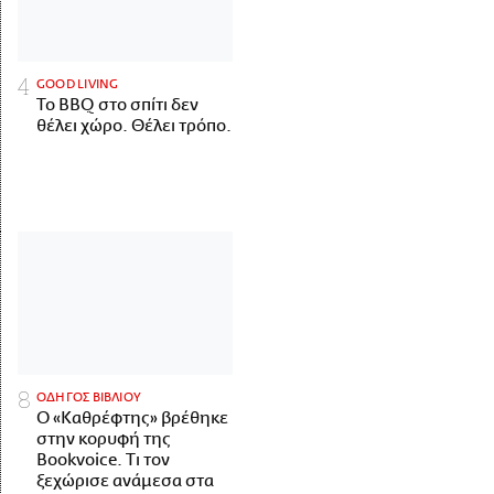
GOOD LIVING
Το BBQ στο σπίτι δεν
θέλει χώρο. Θέλει τρόπο.
ΟΔΗΓΟΣ ΒΙΒΛΙΟΥ
Ο «Καθρέφτης» βρέθηκε
στην κορυφή της
Bookvoice. Τι τον
ξεχώρισε ανάμεσα στα