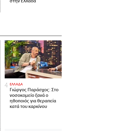
στην Ελλάδα
ΕΛΛΑΔΑ
Γιώργος Παράσχος: Στο
νοσοκομείο ξανά ο
ηθοποιός για θεραπεία
κατά του καρκίνου