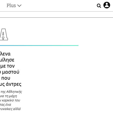
Plus
Θέματα
Συνεντεύξεις
Videos
Α
τα
Αφιερώματα
Ζώδια
Εξομολογήσεις
Blogs
η
λενα
Οι Αθηναίοι
μίλησε
Απώλειες
 με τον
Lgbtqi+
υ μαστού
Επιλογές
α που
υς άντρες
 της Αθλητικής
για τη μάχη
ν καρκίνο του
τας ένα
γυναίκες αλλά