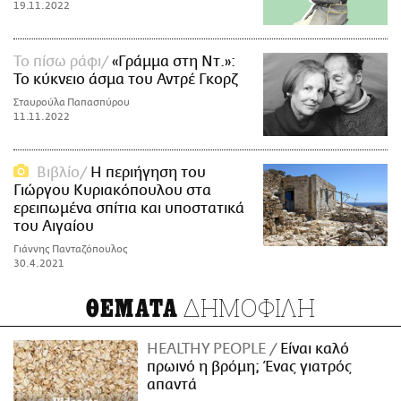
19.11.2022
To πίσω ράφι
«Γράμμα στη Ντ.»:
Το κύκνειο άσμα του Αντρέ Γκορζ
Σταυρούλα Παπασπύρου
11.11.2022
Βιβλίο
Η περιήγηση του
Γιώργου Κυριακόπουλου στα
ερειπωμένα σπίτια και υποστατικά
του Αιγαίου
Γιάννης Πανταζόπουλος
30.4.2021
ΔΗΜΟΦΙΛΗ
ΘΕΜΑΤΑ
HEALTHY PEOPLE
Είναι καλό
πρωινό η βρόμη; Ένας γιατρός
απαντά