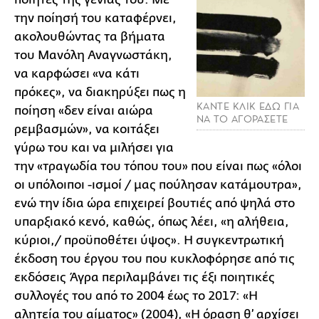
την ποίησή του καταφέρνει,
ακολουθώντας τα βήματα
του Μανόλη Αναγνωστάκη,
να καρφώσει «να κάτι
πρόκες», να διακηρύξει πως η
ΚΑΝΤΕ ΚΛΙΚ ΕΔΩ ΓΙΑ
ποίηση «δεν είναι αιώρα
ΝΑ ΤΟ ΑΓΟΡΑΣΕΤΕ
ρεμβασμών», να κοιτάξει
γύρω του και να μιλήσει για
την «τραγωδία του τόπου του» που είναι πως «όλοι
οι υπόλοιποι -ισμοί / μας πούλησαν κατάμουτρα»,
ενώ την ίδια ώρα επιχειρεί βουτιές από ψηλά στο
υπαρξιακό κενό, καθώς, όπως λέει, «η αλήθεια,
κύριοι,/ προϋποθέτει ύψος». Η συγκεντρωτική
έκδοση του έργου του που κυκλοφόρησε από τις
εκδόσεις Άγρα περιλαμβάνει τις έξι ποιητικές
συλλογές του από το 2004 έως το 2017: «Η
αλητεία του αίματος» (2004), «Η όραση θ’ αρχίσει