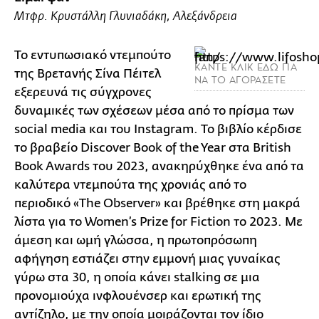
Μτφρ. Κρυστάλλη Γλυνιαδάκη, Αλεξάνδρεια
Το εντυπωσιακό ντεμπούτο
ΚΑΝΤΕ ΚΛΙΚ ΕΔΩ ΓΙΑ
της Bρετανής Σίνα Πέιτελ
ΝΑ ΤΟ ΑΓΟΡΑΣΕΤΕ
εξερευνά τις σύγχρονες
δυναμικές των σχέσεων μέσα από το πρίσμα των
social media και του Instagram. Το βιβλίο κέρδισε
το βραβείο Discover Book of the Year στα British
Book Awards του 2023, ανακηρύχθηκε ένα από τα
καλύτερα ντεμπούτα της χρονιάς από το
περιοδικό «The Observer» και βρέθηκε στη μακρά
λίστα για το Women’s Prize for Fiction το 2023. Με
άμεση και ωμή γλώσσα, η πρωτοπρόσωπη
αφήγηση εστιάζει στην εμμονή μιας γυναίκας
γύρω στα 30, η οποία κάνει stalking σε μια
προνομιούχα ινφλουένσερ και ερωτική της
αντίζηλο, με την οποία μοιράζονται τον ίδιο