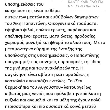
ΚΑΝΤΕ ΚΛΙΚ ΕΔΩ ΓΙΑ
υποσημειώσεις του
ΝΑ ΤΟ ΑΓΟΡΑΣΕΤΕ
«αρχείου» της είναι το θέμα
αυτών των μεστών και ευθύβολων διηγημάτων
του Άκη Παπαντώνη. Οικογενειακά τραύματα,
εφηβικά φιλιά, πρώτοι έρωτες, παράνομοι και
απελπισμένοι έρωτες, ματαιώσεις, προδοσίες,
χωρισμοί, μοναξιά και φθορά το υλικό τους. Με το
μεταμοντέρνο εύρημα της ένταξης της
υποπλοκής στις υποσημειώσεις, ο Παπαντώνης
υπογραμμίζει τις συνεχείς παραπομπές της ίδιας
της μνήμης και των ανακλήσεών της. Η
συγκίνηση είναι αβίαστη και παραδόξως η
νοσταλγία απουσιάζει εντελώς. Το «Στα
θερμοκήπια του Αυγούστου» λειτουργεί ως
κιβωτός μιας γενιάς που πρόλαβε την επίπλαστη
ευζωία και ανεμελιά και τα μέλη της έχουν πολύ
περισσότερα και πιο ουσιαστικά κοινά μεταξύ