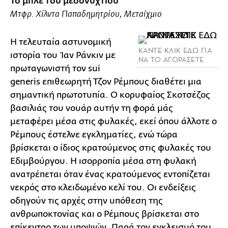
Το μπλε του μεσονυχτίου
Μτφρ. Χίλντα Παπαδημητρίου, Μεταίχμιο
Η τελευταία αστυνομική
ΚΑΝΤΕ ΚΛΙΚ ΕΔΩ ΓΙΑ
ιστορία του Ίαν Ράνκιν με
ΝΑ ΤΟ ΑΓΟΡΑΣΕΤΕ
πρωταγωνιστή τον sui
generis επιθεωρητή Τζον Ρέμπους διαθέτει μια
σημαντική πρωτοτυπία. Ο κορυφαίος Σκοτσέζος
βασιλιάς του νουάρ αυτήν τη φορά μάς
μεταφέρει μέσα στις φυλακές, εκεί όπου άλλοτε ο
Ρέμπους έστελνε εγκληματίες, ενώ τώρα
βρίσκεται ο ίδιος κρατούμενος στις φυλακές του
Εδιμβούργου. Η ισορροπία μέσα στη φυλακή
ανατρέπεται όταν ένας κρατούμενος εντοπίζεται
νεκρός στο κλειδωμένο κελί του. Οι ενδείξεις
οδηγούν τις αρχές στην υπόθεση της
ανθρωποκτονίας και ο Ρέμπους βρίσκεται στο
επίκεντρο των υποψιών. Παρά τον εγκλεισμό του,