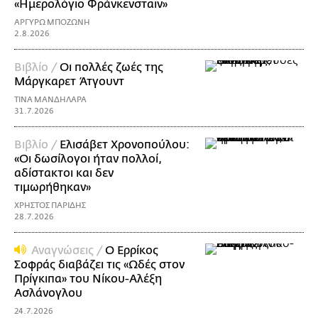
«Ημερολόγιο Φράνκενσταϊν»
ΑΡΓΥΡΩ ΜΠΟΖΩΝΗ
2.8.2026
Βιβλίο /
Οι πολλές ζωές της
Μάργκαρετ Άτγουντ
ΤΙΝΑ ΜΑΝΔΗΛΑΡΑ
31.7.2026
Βιβλίο /
Ελισάβετ Χρονοπούλου:
«Οι δωσίλογοι ήταν πολλοί,
αδίστακτοι και δεν
τιμωρήθηκαν»
ΧΡΗΣΤΟΣ ΠΑΡΙΔΗΣ
28.7.2026
Αναγνώσεις /
Ο Ερρίκος
Σοφράς διαβάζει τις «Ωδές στον
Πρίγκιπα» του Νίκoυ-Αλέξη
Ασλάνογλου
24.7.2026