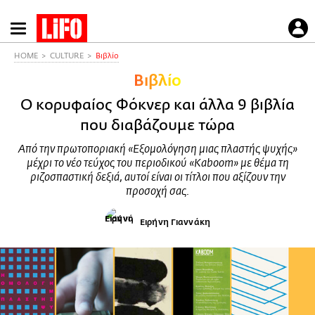
Παράκαμψη
προς
το
HOME
CULTURE
Βιβλίο
κυρίως
Βιβλίο
περιεχόμενο
Ο κορυφαίος Φόκνερ και άλλα 9 βιβλία
που διαβάζουμε τώρα
Από την πρωτοποριακή «Εξομολόγηση μιας πλαστής ψυχής»
μέχρι το νέο τεύχος του περιοδικού «Kaboom» με θέμα τη
ριζοσπαστική δεξιά, αυτοί είναι οι τίτλοι που αξίζουν την
προσοχή σας.
Ειρήνη Γιαννάκη