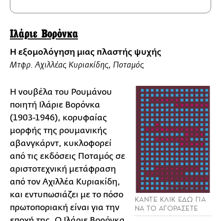
Ιλάριε Βορόνκα
Η εξομολόγηση μιας πλαστής ψυχής
Μτφρ. Αχιλλέας Κυριακίδης, Ποταμός
Η νουβέλα του Ρουμάνου
ποιητή Ιλάριε Βορόνκα
(1903-1946), κορυφαίας
μορφής της ρουμανικής
αβανγκάρντ, κυκλοφορεί
από τις εκδόσεις Ποταμός σε
αριστοτεχνική μετάφραση
από τον Αχιλλέα Κυριακίδη,
και εντυπωσιάζει με το πόσο
ΚΑΝΤΕ ΚΛΙΚ ΕΔΩ ΓΙΑ
πρωτοποριακή είναι για την
ΝΑ ΤΟ ΑΓΟΡΑΣΕΤΕ
εποχή της. Ο Ιλάριε Βορόνκα