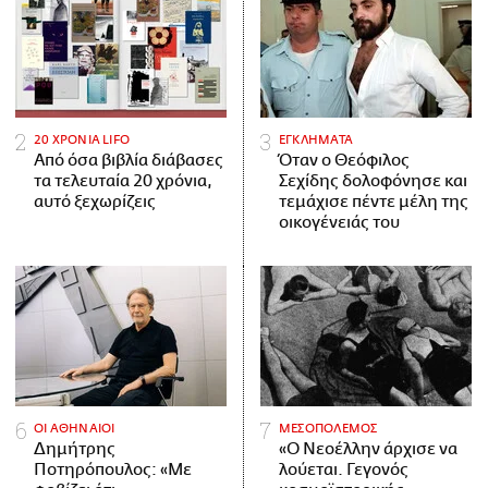
20 ΧΡΟΝΙΑ LIFO
ΕΓΚΛΗΜΑΤΑ
Από όσα βιβλία διάβασες
Όταν ο Θεόφιλος
τα τελευταία 20 χρόνια,
Σεχίδης δολοφόνησε και
αυτό ξεχωρίζεις
τεμάχισε πέντε μέλη της
οικογένειάς του
ΟΙ ΑΘΗΝΑΙΟΙ
ΜΕΣΟΠΟΛΕΜΟΣ
Δημήτρης
«Ο Νεοέλλην άρχισε να
Ποτηρόπουλος: «Με
λούεται. Γεγονός