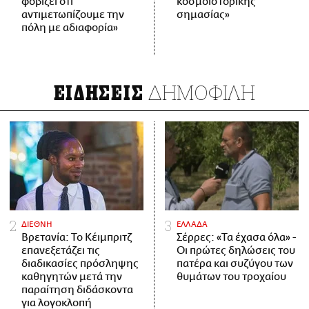
φοβίζει ότι
κοσμοϊστορικής
αντιμετωπίζουμε την
σημασίας»
πόλη με αδιαφορία»
ΔΗΜΟΦΙΛΗ
ΕΙΔΗΣΕΙΣ
ΔΙΕΘΝΗ
ΕΛΛΑΔΑ
Βρετανία: Το Κέιμπριτζ
Σέρρες: «Τα έχασα όλα» -
επανεξετάζει τις
Οι πρώτες δηλώσεις του
διαδικασίες πρόσληψης
πατέρα και συζύγου των
καθηγητών μετά την
θυμάτων του τροχαίου
παραίτηση διδάσκοντα
για λογοκλοπή