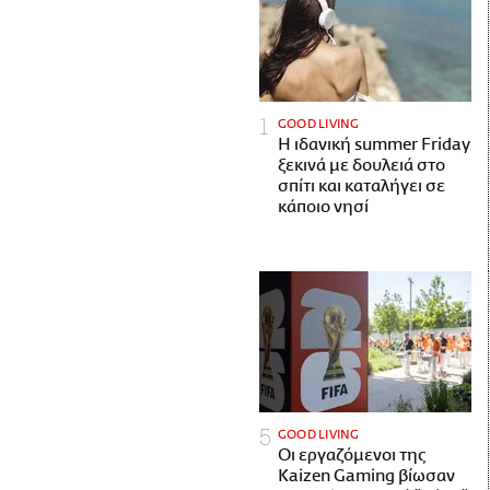
GOOD LIVING
Η ιδανική summer Friday
ξεκινά με δουλειά στο
σπίτι και καταλήγει σε
κάποιο νησί
GOOD LIVING
Οι εργαζόμενοι της
Kaizen Gaming βίωσαν