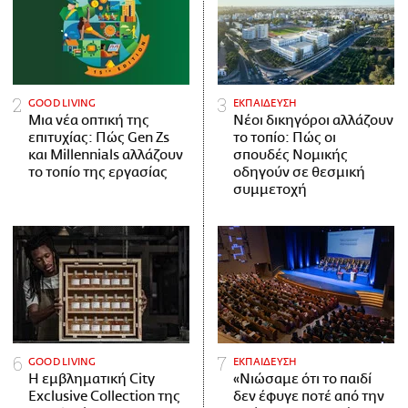
GOOD LIVING
ΕΚΠΑΙΔΕΥΣΗ
Μια νέα οπτική της
Νέοι δικηγόροι αλλάζουν
επιτυχίας: Πώς Gen Zs
το τοπίο: Πώς οι
και Millennials αλλάζουν
σπουδές Νομικής
το τοπίο της εργασίας
οδηγούν σε θεσμική
συμμετοχή
GOOD LIVING
ΕΚΠΑΙΔΕΥΣΗ
Η εμβληματική City
«Νιώσαμε ότι το παιδί
Exclusive Collection της
δεν έφυγε ποτέ από την