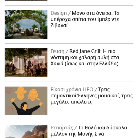
Design
Μόνο στα όνειρα: Τα
υπέροχα σπίτια του Ιμπέρ ντε
Ζιβανσί
Γεύση
Red Jane Grill: Η πιο
νόστιμη και χαλαρή αυλή στα
Χανιά (ίσως και στην Ελλάδα)
Είκοσι χρόνια LIFO
Tρεις
σημαντικοί Έλληνες μουσικοί, τρεις
μεγάλες απώλειες
Ρεπορτάζ
Το θολό και δύσκολο
μέλλον της Μονής Σινά