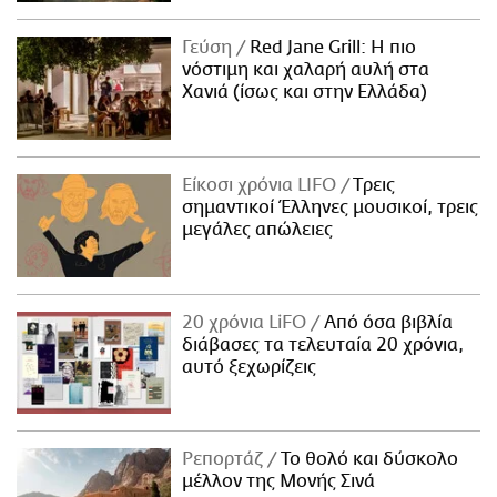
Γεύση
Red Jane Grill: Η πιο
νόστιμη και χαλαρή αυλή στα
Χανιά (ίσως και στην Ελλάδα)
Είκοσι χρόνια LIFO
Tρεις
σημαντικοί Έλληνες μουσικοί, τρεις
μεγάλες απώλειες
20 χρόνια LiFO
Από όσα βιβλία
διάβασες τα τελευταία 20 χρόνια,
αυτό ξεχωρίζεις
Ρεπορτάζ
Το θολό και δύσκολο
μέλλον της Μονής Σινά