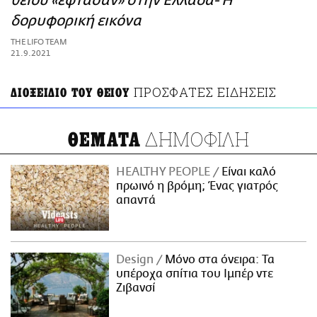
θείου «έφτασαν» στην Ελλάδα- Η
ΑΜΠΑ
δορυφορική εικόνα
PRINT
THE LIFO TEAM
21.9.2021
ΠΡΟΣΦΑΤΕΣ ΕΙΔΗΣΕΙΣ
ΔΙΟΞΕΙΔΙΟ ΤΟΥ ΘΕΙΟΥ
ΔΗΜΟΦΙΛΗ
ΘΕΜΑΤΑ
HEALTHY PEOPLE
Είναι καλό
πρωινό η βρόμη; Ένας γιατρός
απαντά
Design
Μόνο στα όνειρα: Τα
υπέροχα σπίτια του Ιμπέρ ντε
Ζιβανσί