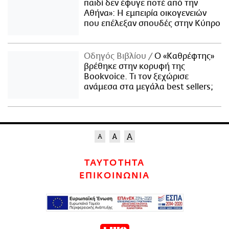
παιδί δεν έφυγε ποτέ από την
Αθήνα»: Η εμπειρία οικογενειών
που επέλεξαν σπουδές στην Κύπρο
Οδηγός Βιβλίου
Ο «Καθρέφτης»
βρέθηκε στην κορυφή της
Bookvoice. Τι τον ξεχώρισε
ανάμεσα στα μεγάλα best sellers;
ΤΑΥΤΟΤΗΤΑ
ΕΠΙΚΟΙΝΩΝΙΑ