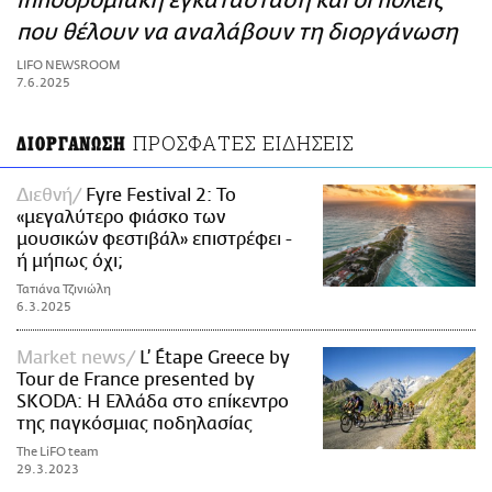
ιπποδρομιακή εγκατάσταση και οι πόλεις
ΑΜΠΑ
που θέλουν να αναλάβουν τη διοργάνωση
PRINT
LIFO NEWSROOM
7.6.2025
ΠΡΟΣΦΑΤΕΣ ΕΙΔΗΣΕΙΣ
ΔΙΟΡΓΑΝΩΣΗ
Διεθνή
Fyre Festival 2: Το
«μεγαλύτερο φιάσκο των
μουσικών φεστιβάλ» επιστρέφει -
ή μήπως όχι;
Τατιάνα Τζινιώλη
6.3.2025
Market news
L’ Étape Greece by
Tour de France presented by
SKODA: Η Ελλάδα στο επίκεντρο
της παγκόσμιας ποδηλασίας
The LiFO team
29.3.2023