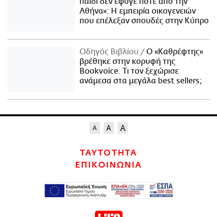
παιδί δεν έφυγε ποτέ από την
Αθήνα»: Η εμπειρία οικογενειών
που επέλεξαν σπουδές στην Κύπρο
Οδηγός Βιβλίου
Ο «Καθρέφτης»
βρέθηκε στην κορυφή της
Bookvoice. Τι τον ξεχώρισε
ανάμεσα στα μεγάλα best sellers;
ΤΑΥΤΟΤΗΤΑ
ΕΠΙΚΟΙΝΩΝΙΑ