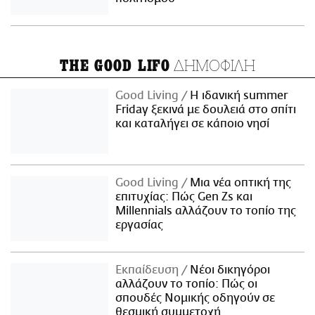
ΔΗΜΟΦΙΛΗ
THE GOOD LIFO
Good Living
Η ιδανική summer
Friday ξεκινά με δουλειά στο σπίτι
και καταλήγει σε κάποιο νησί
Good Living
Μια νέα οπτική της
επιτυχίας: Πώς Gen Zs και
Millennials αλλάζουν το τοπίο της
εργασίας
Εκπαίδευση
Νέοι δικηγόροι
αλλάζουν το τοπίο: Πώς οι
σπουδές Νομικής οδηγούν σε
θεσμική συμμετοχή