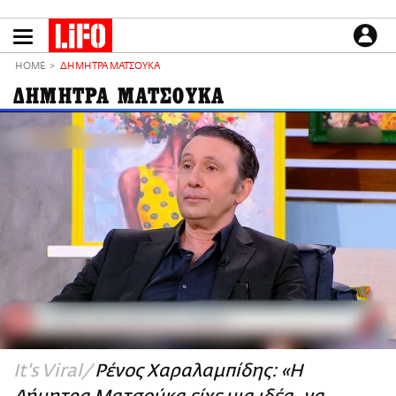
Παράκαμψη
προς
το
ΕΙΔΗΣΕΙΣ
κυρίως
HOME
ΔΗΜΗΤΡΑ ΜΑΤΣΟΥΚΑ
περιεχόμενο
CULTURE
ΔΗΜΗΤΡΑ ΜΑΤΣΟΥΚΑ
ΑΠΟΨΕΙΣ
ΤΡΟΠΟΣ ΖΩΗΣ
PODCASTS
Plus
LIFO SHOP
NEWSLETTER
ΜΙΚΡΟΠΡΑΓΜΑΤΑ
THE GOOD LIFO
LIFOLAND
It's Viral
Ρένος Χαραλαμπίδης: «Η
CITY GUIDE