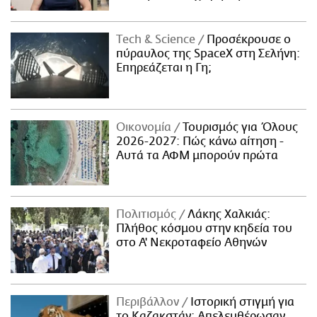
Τech & Science
Προσέκρουσε ο
πύραυλος της SpaceX στη Σελήνη:
Επηρεάζεται η Γη;
Οικονομία
Τουρισμός για Όλους
2026-2027: Πώς κάνω αίτηση -
Αυτά τα ΑΦΜ μπορούν πρώτα
Πολιτισμός
Λάκης Χαλκιάς:
Πλήθος κόσμου στην κηδεία του
στο Α' Νεκροταφείο Αθηνών
Περιβάλλον
Ιστορική στιγμή για
το Καζακστάν: Απελευθέρωσαν