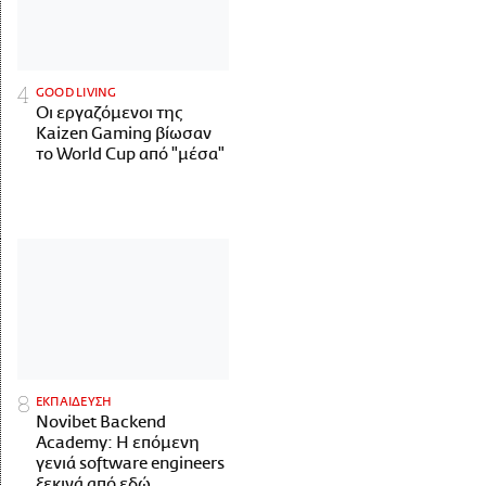
GOOD LIVING
Οι εργαζόμενοι της
Kaizen Gaming βίωσαν
το World Cup από "μέσα"
ΕΚΠΑΙΔΕΥΣΗ
Novibet Backend
Academy: Η επόμενη
γενιά software engineers
ξεκινά από εδώ