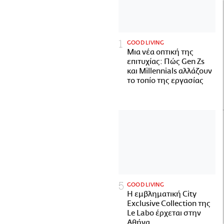
GOOD LIVING
Μια νέα οπτική της
επιτυχίας: Πώς Gen Zs
και Millennials αλλάζουν
το τοπίο της εργασίας
GOOD LIVING
Η εμβληματική City
Exclusive Collection της
Le Labo έρχεται στην
Αθήνα