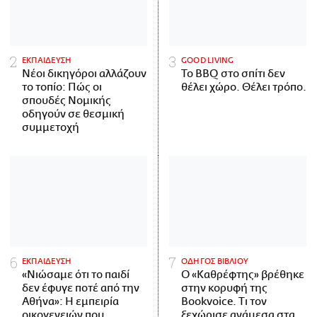
ΕΚΠΑΙΔΕΥΣΗ
GOOD LIVING
Νέοι δικηγόροι αλλάζουν
Το BBQ στο σπίτι δεν
το τοπίο: Πώς οι
θέλει χώρο. Θέλει τρόπο.
σπουδές Νομικής
οδηγούν σε θεσμική
συμμετοχή
ΕΚΠΑΙΔΕΥΣΗ
ΟΔΗΓΟΣ ΒΙΒΛΙΟΥ
«Νιώσαμε ότι το παιδί
Ο «Καθρέφτης» βρέθηκε
δεν έφυγε ποτέ από την
στην κορυφή της
Αθήνα»: Η εμπειρία
Bookvoice. Τι τον
οικογενειών που
ξεχώρισε ανάμεσα στα