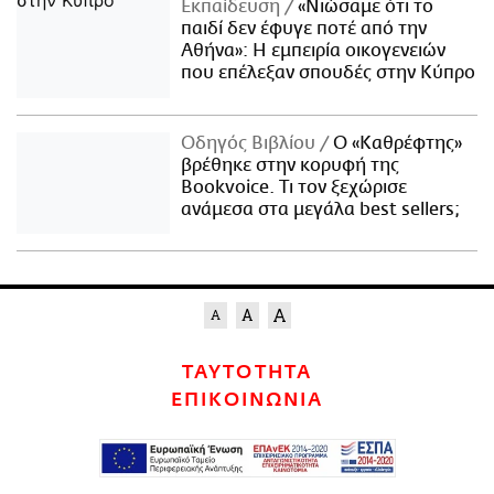
Εκπαίδευση
«Νιώσαμε ότι το
παιδί δεν έφυγε ποτέ από την
Αθήνα»: Η εμπειρία οικογενειών
που επέλεξαν σπουδές στην Κύπρο
Οδηγός Βιβλίου
Ο «Καθρέφτης»
βρέθηκε στην κορυφή της
Bookvoice. Τι τον ξεχώρισε
ανάμεσα στα μεγάλα best sellers;
ΤΑΥΤΟΤΗΤΑ
ΕΠΙΚΟΙΝΩΝΙΑ