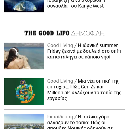
Ισραήλ ζητά να ακυρωθεί η
συναυλία του Kanye West
ΔΗΜΟΦΙΛΗ
THE GOOD LIFO
Good Living
Η ιδανική summer
Friday ξεκινά με δουλειά στο σπίτι
και καταλήγει σε κάποιο νησί
Good Living
Μια νέα οπτική της
επιτυχίας: Πώς Gen Zs και
Millennials αλλάζουν το τοπίο της
εργασίας
Εκπαίδευση
Νέοι δικηγόροι
αλλάζουν το τοπίο: Πώς οι
σπουδές Νομικής οδηγούν σε