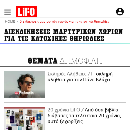
Παράκαμψη
προς
το
ΕΙΔΗΣΕΙΣ
κυρίως
HOME
διεκδικήσεις μαρτυρικών χωριών για τις κατοχικές θηριωδίες
περιεχόμενο
CULTURE
ΔΙΕΚΔΙΚΗΣΕΙΣ ΜΑΡΤΥΡΙΚΩΝ ΧΩΡΙΩΝ
ΓΙΑ ΤΙΣ ΚΑΤΟΧΙΚΕΣ ΘΗΡΙΩΔΙΕΣ
ΑΠΟΨΕΙΣ
ΤΡΟΠΟΣ ΖΩΗΣ
PODCASTS
ΔΗΜΟΦΙΛΗ
ΘΕΜΑΤΑ
Plus
Σκληρές Αλήθειες
H σκληρή
αλήθεια για τον Πάνο Βλάχο
LIFO SHOP
NEWSLETTER
ΜΙΚΡΟΠΡΑΓΜΑΤΑ
20 χρόνια LiFO
Από όσα βιβλία
THE GOOD LIFO
διάβασες τα τελευταία 20 χρόνια,
LIFOLAND
αυτό ξεχωρίζεις
CITY GUIDE