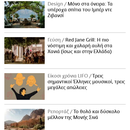
Design
Μόνο στα όνειρα: Τα
υπέροχα σπίτια του Ιμπέρ ντε
Ζιβανσί
Γεύση
Red Jane Grill: Η πιο
νόστιμη και χαλαρή αυλή στα
Χανιά (ίσως και στην Ελλάδα)
Είκοσι χρόνια LIFO
Tρεις
σημαντικοί Έλληνες μουσικοί, τρεις
μεγάλες απώλειες
Ρεπορτάζ
Το θολό και δύσκολο
μέλλον της Μονής Σινά