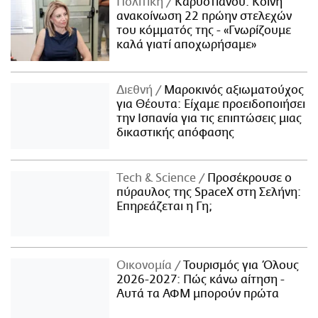
Πολιτική
Καρυστιανού: Κοινή
ανακοίνωση 22 πρώην στελεχών
του κόμματός της - «Γνωρίζουμε
καλά γιατί αποχωρήσαμε»
Διεθνή
Μαροκινός αξιωματούχος
για Θέουτα: Είχαμε προειδοποιήσει
την Ισπανία για τις επιπτώσεις μιας
δικαστικής απόφασης
Τech & Science
Προσέκρουσε ο
πύραυλος της SpaceX στη Σελήνη:
Επηρεάζεται η Γη;
Οικονομία
Τουρισμός για Όλους
2026-2027: Πώς κάνω αίτηση -
Αυτά τα ΑΦΜ μπορούν πρώτα