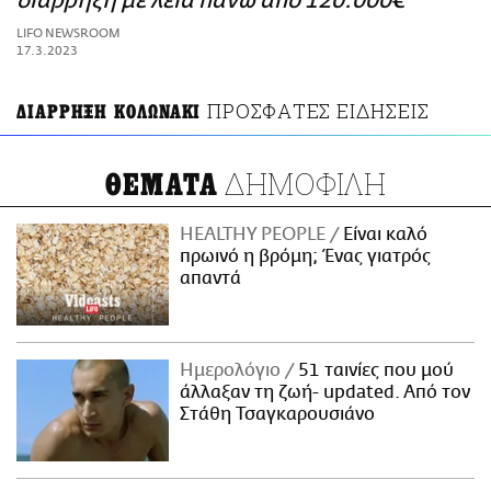
διάρρηξη με λεία πάνω από 120.000€
ΑΜΠΑ
LIFO NEWSROOM
PRINT
17.3.2023
ΠΡΟΣΦΑΤΕΣ ΕΙΔΗΣΕΙΣ
ΔΙΑΡΡΗΞΗ ΚΟΛΩΝΑΚΙ
ΔΗΜΟΦΙΛΗ
ΘΕΜΑΤΑ
HEALTHY PEOPLE
Είναι καλό
πρωινό η βρόμη; Ένας γιατρός
απαντά
Ημερολόγιο
51 ταινίες που μού
άλλαξαν τη ζωή- updated. Aπό τον
Στάθη Τσαγκαρουσιάνο