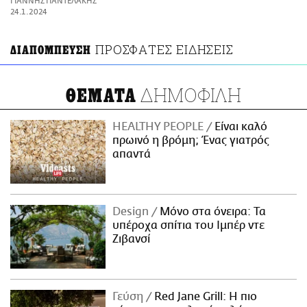
ΓΙΑΝΝΗΣ ΠΑΝΤΕΛΑΚΗΣ
ΑΜΠΑ
24.1.2024
PRINT
ΠΡΟΣΦΑΤΕΣ ΕΙΔΗΣΕΙΣ
ΔΙΑΠΟΜΠΕΥΣΗ
ΔΗΜΟΦΙΛΗ
ΘΕΜΑΤΑ
HEALTHY PEOPLE
Είναι καλό
πρωινό η βρόμη; Ένας γιατρός
απαντά
Design
Μόνο στα όνειρα: Τα
υπέροχα σπίτια του Ιμπέρ ντε
Ζιβανσί
Γεύση
Red Jane Grill: Η πιο