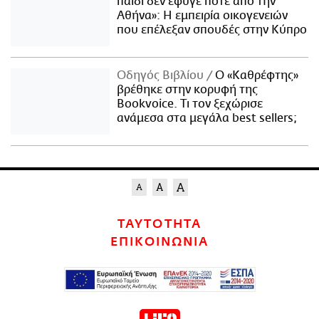
παιδί δεν έφυγε ποτέ από την
Αθήνα»: Η εμπειρία οικογενειών
που επέλεξαν σπουδές στην Κύπρο
Οδηγός Βιβλίου
Ο «Καθρέφτης»
βρέθηκε στην κορυφή της
Bookvoice. Τι τον ξεχώρισε
ανάμεσα στα μεγάλα best sellers;
ΤΑΥΤΟΤΗΤΑ
ΕΠΙΚΟΙΝΩΝΙΑ