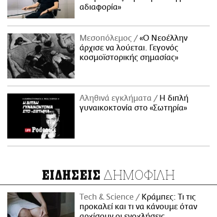
αδιαφορία»
Μεσοπόλεμος
«Ο Νεοέλλην
άρχισε να λούεται. Γεγονός
κοσμοϊστορικής σημασίας»
Αληθινά εγκλήματα
Η διπλή
γυναικοκτονία στο «Σωτηρία»
ΔΗΜΟΦΙΛΗ
ΕΙΔΗΣΕΙΣ
Τech & Science
Κράμπες: Τι τις
προκαλεί και τι να κάνουμε όταν
αρχίσουν οι ενοχλήσεις