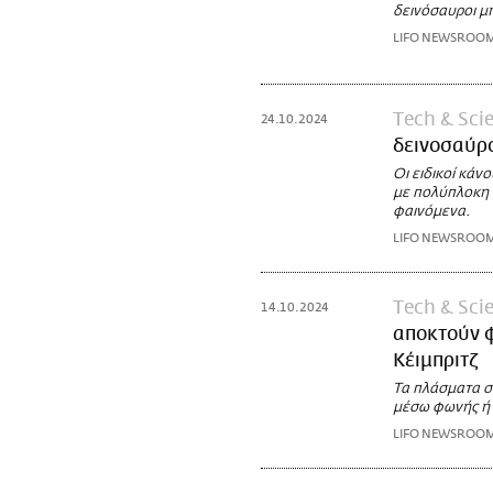
δεινόσαυροι μ
LIFO NEWSROO
Τech & Sci
24.10.2024
δεινοσαύρ
Οι ειδικοί κάν
με πολύπλοκη 
φαινόμενα.
LIFO NEWSROO
Τech & Sci
14.10.2024
αποκτούν 
Κέιμπριτζ
Τα πλάσματα συ
μέσω φωνής ή 
LIFO NEWSROO