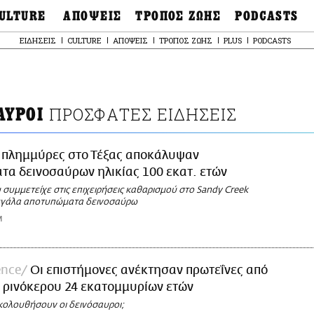
ULTURE
ΑΠΟΨΕΙΣ
ΤΡΟΠΟΣ ΖΩΗΣ
PODCASTS
θόνες
Ιδέες
Μόδα & Στυλ
Σκληρές Αλήθειες
ΕΙΔΗΣΕΙΣ
CULTURE
ΑΠΟΨΕΙΣ
ΤΡΟΠΟΣ ΖΩΗΣ
PLUS
PODCASTS
OnDemand
ουσική
Στήλες
Γεύση
Παράκαμψη
Σκληρές Αλήθειες
προς
έατρο
Οπτική Γωνία
Υγεία & Σώμα
το
Αληθινά Εγκλήμα
κυρίως
καστικά
Guests
Ταξίδια
περιεχόμενο
Άλλο ένα podcast
βλίο
Επιστολές
Συνταγές
3.0
ΠΡΟΣΦΑΤΕΣ ΕΙΔΗΣΕΙΣ
ΑΥΡΟΙ
χαιολογία
Living
Ψυχή & Σώμα
Ιστορία
Urban
Άκου την επιστήμ
esign
 πλημμύρες στο Τέξας αποκάλυψαν
Αγορά
Ιστορία μιας πόλης
ωτογραφία
α δεινοσαύρων ηλικίας 100 εκατ. ετών
Pulp Fiction
συμμετείχε στις επιχειρήσεις καθαρισμού στο Sandy Creek
Radio Lifo
εγάλα αποτυπώματα δεινοσαύρω
The Review
M
LiFO Politics
Το κρασί με απλά
λόγια
ence
Οι επιστήμονες ανέκτησαν πρωτεΐνες από
Ζούμε, ρε!
 ρινόκερου 24 εκατομμυρίων ετών
ολουθήσουν οι δεινόσαυροι;