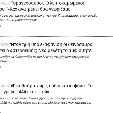
ence
Τυραννόσαυροι: Ο λεπτοκαμωμένος
ου T-Rex ανατρέπει όσα γνωρίζαμε
λυψη στη Μογγολία αποκαλύπτει τον Khankhuuluu, έναν μικρό,
ονο των τυραννόσαυρων
M
ence
Ήταν ήδη υπό εξαφάνιση οι δεινόσαυροι
σει ο αστεροειδής; Νέα μελέτη το αμφισβητεί
εχίζει να ξεσκεπάζει τις πιο λεπτές πτυχές μιας ιστορίας 66
 ετών
M
ence
«Ένα θαύμα χωρίς πόδια και κεφάλι»: Το
- γρίφος 444 εκατ. ετών
οίο άνηκε το απολίθωμα έζησε πριν από την εποχή των
λλά η ακριβής θέση του στο εξελικτικό «δέντρο» παραμένει