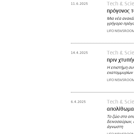
Τech & Sci
11.6.2025
πρόγονος τ
Μια νέα ανακά
γρήγορο πρόγ
LIFO NEWSROO
Τech & Sci
14.4.2025
πριν χτυπή
Η επιστήμη συν
εκατομμυρίων
LIFO NEWSROO
Τech & Sci
6.4.2025
απολίθωμα 
Το ζώο στο οπ
δεινοσαύρων, α
άγνωστη