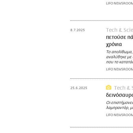
LIFO NEWSROO
Τech & Sci
8.7.2025
πετούσε πά
χρόνια
Το απολίθωμα,
αναλύθηκε με 
που το κατατά
LIFO NEWSROO
Τech & 
25.6.2025
δεινόσαυρο
Οι επιστήμονες
λαμπραντόρ, μ
LIFO NEWSROO