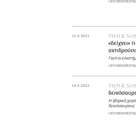
LIFO NEWSROO
Τech & Sci
11.6.2023
«δείχνει» τ
αντιδρούσα
Γιατί οι επιστ
LIFO NEWSROO
Τech & Sci
19.5.2023
δεινόσαυρ
Η Ιβηρική χερ
δεινόσαυρους
LIFO NEWSROO