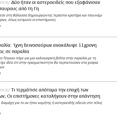
ence
Δύο ήταν οι αστεροειδείς που εξαφάνισαν
σαυρους από τη Γη
εσε στη θάλασσα δημιουργώντας τεράστιο κρατήρα και τσουνάμι
ρων, όπως εκτιμούν οι επιστήμονες
M
αλία: Ίχνη δεινοσαύρων ανακάλυψε 11χρονη
ας σε παραλία
 Τέιγκαν πήγε για μια καλοκαιρινή βόλτα στην παραλία με τη
είχε ιδέα ότι στην πραγματικότητα θα περπατούσαν στα χνάρια
ρων
M
ence
Τι τερμάτισε απότομα την εποχή των
ων; Οι επιστήμονες καταλήγουν στην απάντηση
διαμάχη για το αν ήταν κομήτης ή αστεροειδής οδεύει στο τέλος
M