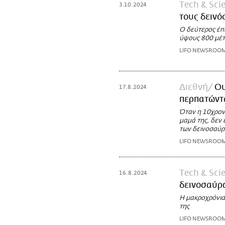
Τech & Sci
3.10.2024
τους δεινό
Ο δεύτερος έπ
ύψους 800 μέτ
LIFO NEWSROO
Διεθνή
Ου
17.8.2024
περπατώντ
Όταν η 10χρονη
μαμά της, δεν 
των δεινοσαύ
LIFO NEWSROO
Τech & Sci
16.8.2024
δεινοσαύρ
Η μακροχρόνια 
της
LIFO NEWSROO