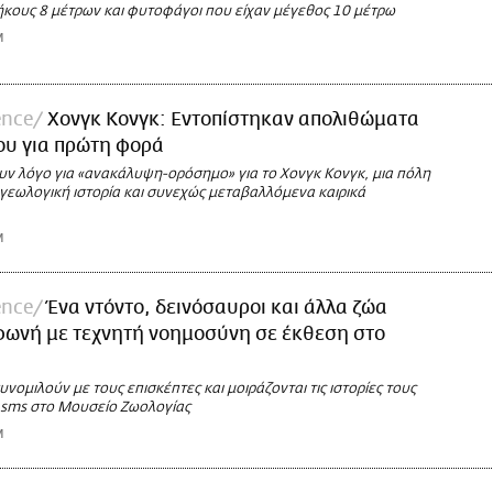
ήκους 8 μέτρων και φυτοφάγοι που είχαν μέγεθος 10 μέτρω
M
ence
Χονγκ Κονγκ: Εντοπίστηκαν απολιθώματα
ου για πρώτη φορά
ουν λόγο για «ανακάλυψη-ορόσημο» για το Χονγκ Κονγκ, μια πόλη
γεωλογική ιστορία και συνεχώς μεταβαλλόμενα καιρικά
M
ence
Ένα ντόντο, δεινόσαυροι και άλλα ζώα
φωνή με τεχνητή νοημοσύνη σε έκθεση στο
νομιλούν με τους επισκέπτες και μοιράζονται τις ιστορίες τους
sms στο Μουσείο Ζωολογίας
M