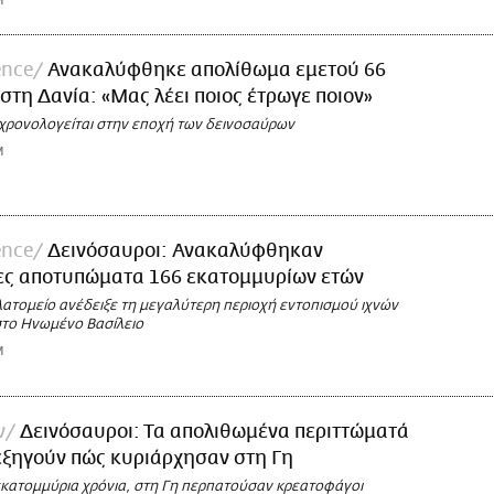
M
ence
Ανακαλύφθηκε απολίθωμα εμετού 66
 στη Δανία: «Μας λέει ποιος έτρωγε ποιον»
χρονολογείται στην εποχή των δεινοσαύρων
M
ence
Δεινόσαυροι: Ανακαλύφθηκαν
ες αποτυπώματα 166 εκατομμυρίων ετών
ατομείο ανέδειξε τη μεγαλύτερη περιοχή εντοπισμού ιχνών
το Ηνωμένο Βασίλειο
M
ν
Δεινόσαυροι: Τα απολιθωμένα περιττώματά
εξηγούν πώς κυριάρχησαν στη Γη
εκατομμύρια χρόνια, στη Γη περπατούσαν κρεατοφάγοι