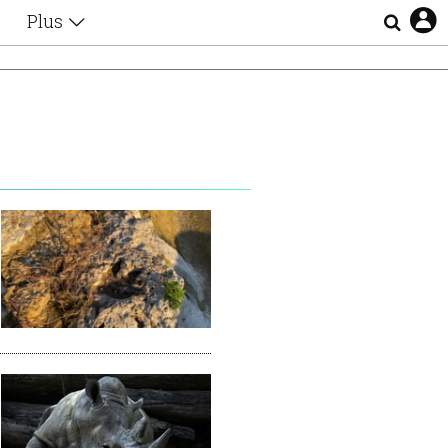
Plus
Θέματα
Συνεντεύξεις
Videos
τα
Αφιερώματα
Ζώδια
Εξομολογήσεις
Blogs
η
Οι Αθηναίοι
Απώλειες
Lgbtqi+
Επιλογές