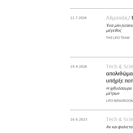
Αλμανάκ
11.7.2024
'Eνα μίνι Jura
μέγεθος
THE LIFO TEAM
Τech & Sci
19.4.2024
απολιθώμα
υπήρξε ποτ
Η ιχθυόσαυρα «
μέτρων
LIFO NEWSROO
Τech & Sci
16.6.2023
Αν και φαίνετα