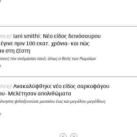
M
ence
Iani smithi: Νέο είδος δεινόσαυρου
ι έγινε πριν 100 εκατ. χρόνια- και πώς
ν στη ζέστη
ήμονες τον ονόμασαν Ιανό, όπως ο θεός των Ρωμαίων
M
ence
Ανακαλύφθηκε νέο είδος σαρκοφάγου
ου- Μελέτησαν απολιθώματα
σόνησος φιλοξενούσε μεσαίου έως και μεγάλου μεγέθους
M
<
>