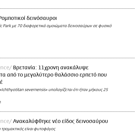
Ρομποτικοί δεινόσαυροι
ssic Park με 70 διαφορετικά ομοιώματα δεινοσαύρων σε φυσικό
ence
Βρετανία: 11χρονη ανακάλυψε
τα από το μεγαλύτερο θαλάσσιο ερπετό που
έ
Ichthyotitan severnensis» υπολογίζεται ότι ήταν μήκους 25
M
ence
Ανακαλύφθηκε νέο είδος δεινοσαύρου
ι τρομακτικός είναι φυτοφάγος