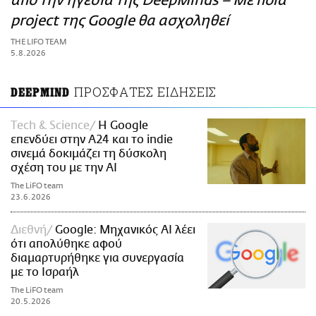
από την ηγεσία της DeepMinds – Με ποια
ΑΜΠΑ
project της Google θα ασχοληθεί
PRINT
THE LIFO TEAM
5.8.2026
ΠΡΟΣΦΑΤΕΣ ΕΙΔΗΣΕΙΣ
DEEPMIND
Τech & Science
Η Google
επενδύει στην A24 και το indie
σινεμά δοκιμάζει τη δύσκολη
σχέση του με την AI
The LiFO team
23.6.2026
Διεθνή
Google: Μηχανικός AI λέει
ότι απολύθηκε αφού
διαμαρτυρήθηκε για συνεργασία
με το Ισραήλ
The LiFO team
20.5.2026