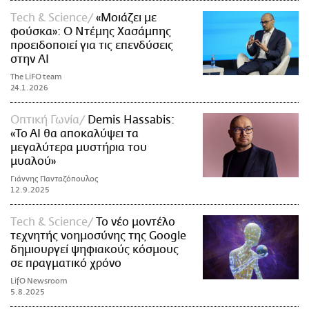
Τech & Science
«Μοιάζει με
φούσκα»: Ο Ντέμης Χασάμπης
προειδοποιεί για τις επενδύσεις
στην AI
The LiFO team
24.1.2026
Οπτική Γωνία
Demis Hassabis:
«To AI θα αποκαλύψει τα
μεγαλύτερα μυστήρια του
μυαλού»
Γιάννης Πανταζόπουλος
12.9.2025
Τech & Science
Το νέο μοντέλο
τεχνητής νοημοσύνης της Google
δημιουργεί ψηφιακούς κόσμους
σε πραγματικό χρόνο
LifO Newsroom
5.8.2025