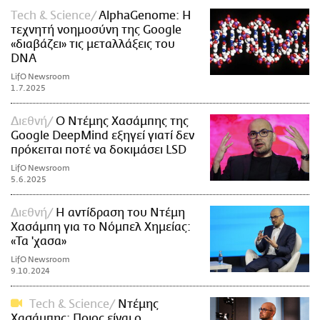
Τech & Science
AlphaGenome: Η
τεχνητή νοημοσύνη της Google
«διαβάζει» τις μεταλλάξεις του
DNA
LifO Newsroom
1.7.2025
Διεθνή
Ο Ντέμης Χασάμπης της
Google DeepMind εξηγεί γιατί δεν
πρόκειται ποτέ να δοκιμάσει LSD
LifO Newsroom
5.6.2025
Διεθνή
Η αντίδραση του Ντέμη
Χασάμπη για το Νόμπελ Χημείας:
«Τα 'χασα»
LifO Newsroom
9.10.2024
Τech & Science
Ντέμης
Χασάμπης: Ποιος είναι ο