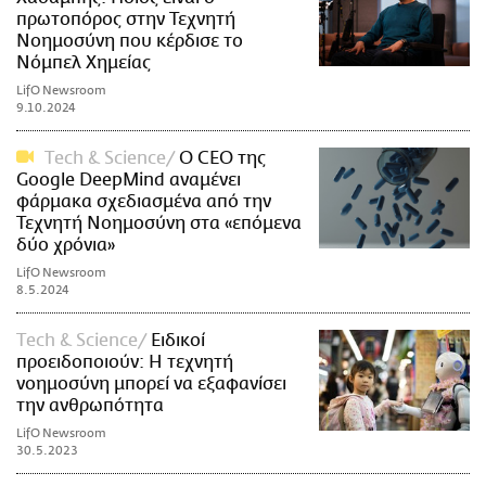
πρωτοπόρος στην Τεχνητή
Νοημοσύνη που κέρδισε το
Νόμπελ Χημείας
LifO Newsroom
9.10.2024
Τech & Science
Ο CEO της
Google DeepMind αναμένει
φάρμακα σχεδιασμένα από την
Τεχνητή Νοημοσύνη στα «επόμενα
δύο χρόνια»
LifO Newsroom
8.5.2024
Τech & Science
Ειδικοί
προειδοποιούν: Η τεχνητή
νοημοσύνη μπορεί να εξαφανίσει
την ανθρωπότητα
LifO Newsroom
30.5.2023