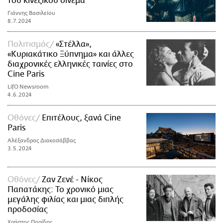
του κινεζικού σινεμά
Γιάννης Βασιλείου
8.7.2024
Πολιτισμός
«Στέλλα»,
«Κυριακάτικο Ξύπνημα» και άλλες
διαχρονικές ελληνικές ταινίες στο
Cine Paris
LifO Newsroom
4.6.2024
Οθόνες
Επιτέλους, ξανά Cine
Paris
Αλέξανδρος Διακοσάββας
3.5.2024
Οθόνες
Ζαν Ζενέ - Νίκος
Παπατάκης: Το χρονικό μιας
μεγάλης φιλίας και μιας διπλής
προδοσίας
Χρήστος Παρίδης