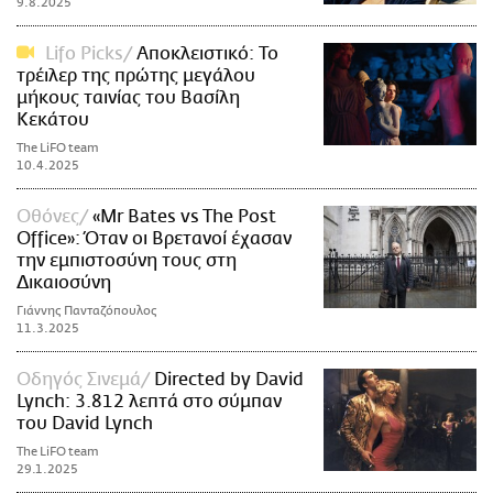
9.8.2025
Lifo Picks
Αποκλειστικό: Το
τρέιλερ της πρώτης μεγάλου
μήκους ταινίας του Βασίλη
Κεκάτου
The LiFO team
10.4.2025
Οθόνες
«Mr Bates vs The Post
Office»: Όταν οι Βρετανοί έχασαν
την εμπιστοσύνη τους στη
Δικαιοσύνη
Γιάννης Πανταζόπουλος
11.3.2025
Οδηγός Σινεμά
Directed by David
Lynch: 3.812 λεπτά στο σύμπαν
του David Lynch
The LiFO team
29.1.2025