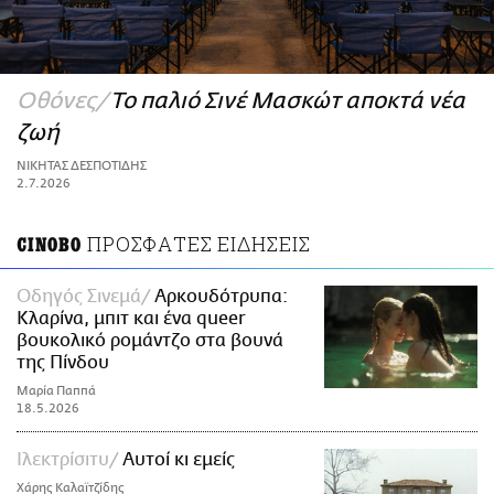
ΑΜΠΑ
PRINT
Οθόνες
Το παλιό Σινέ Μασκώτ αποκτά νέα
ζωή
ΝΙΚΗΤΑΣ ΔΕΣΠΟΤΙΔΗΣ
2.7.2026
ΠΡΟΣΦΑΤΕΣ ΕΙΔΗΣΕΙΣ
CINOBO
Οδηγός Σινεμά
Αρκουδότρυπα:
Κλαρίνα, μπιτ και ένα queer
βουκολικό ρομάντζο στα βουνά
της Πίνδου
Μαρία Παππά
18.5.2026
Ιλεκτρίσιτυ
Αυτοί κι εμείς
Χάρης Καλαϊτζίδης