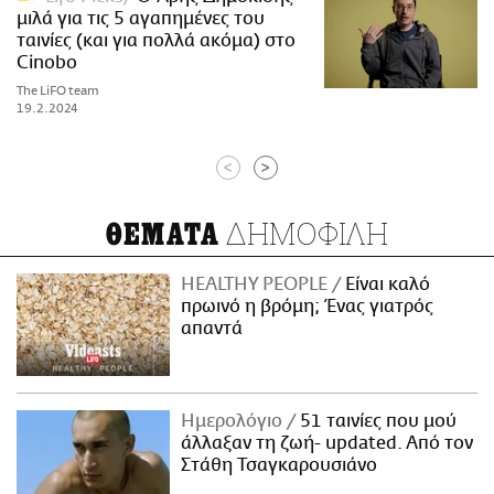
μιλά για τις 5 αγαπημένες του
ταινίες (και για πολλά ακόμα) στο
Cinobo
The LiFO team
19.2.2024
<
>
ΔΗΜΟΦΙΛΗ
ΘΕΜΑΤΑ
HEALTHY PEOPLE
Είναι καλό
πρωινό η βρόμη; Ένας γιατρός
απαντά
Ημερολόγιο
51 ταινίες που μού
άλλαξαν τη ζωή- updated. Aπό τον
Στάθη Τσαγκαρουσιάνο