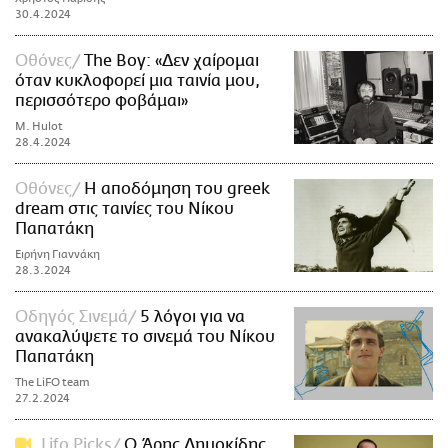
30.4.2024
Οθόνες
The Boy: «Δεν χαίρομαι
όταν κυκλοφορεί μια ταινία μου,
περισσότερο φοβάμαι»
M. Hulot
28.4.2024
Οθόνες
Η αποδόμηση του greek
dream στις ταινίες του Νίκου
Παπατάκη
Ειρήνη Γιαννάκη
28.3.2024
Οδηγός Σινεμά
5 λόγοι για να
ανακαλύψετε το σινεμά του Νίκου
Παπατάκη
The LiFO team
27.2.2024
Lifo Picks
Ο Άρης Δημοκίδης