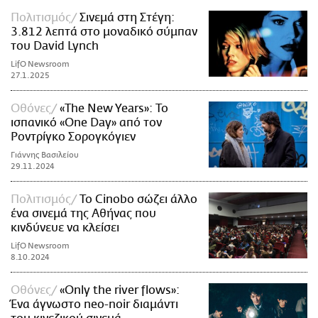
Πολιτισμός
Σινεμά στη Στέγη:
3.812 λεπτά στο μοναδικό σύμπαν
του David Lynch
LifO Newsroom
27.1.2025
Οθόνες
«The New Years»: Το
ισπανικό «One Day» από τον
Ροντρίγκο Σορογκόγιεν
Γιάννης Βασιλείου
29.11.2024
Πολιτισμός
Το Cinobo σώζει άλλο
ένα σινεμά της Αθήνας που
κινδύνευε να κλείσει
LifO Newsroom
8.10.2024
Οθόνες
«Only the river flows»:
Ένα άγνωστο neo-noir διαμάντι