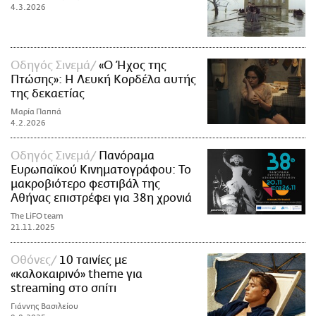
4.3.2026
Οδηγός Σινεμά
«Ο Ήχος της
Πτώσης»: H Λευκή Κορδέλα αυτής
της δεκαετίας
Μαρία Παππά
4.2.2026
Οδηγός Σινεμά
Πανόραμα
Ευρωπαϊκού Κινηματογράφου: Το
μακροβιότερο φεστιβάλ της
Αθήνας επιστρέφει για 38η χρονιά
The LiFO team
21.11.2025
Οθόνες
10 ταινίες με
«καλοκαιρινό» theme για
streaming στο σπίτι
Γιάννης Βασιλείου