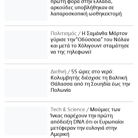
πρώτη φορά στην Ελλάδα,
αρκούδες υποβλήθηκαν σε
λαπαροσκοπική ωοθηκεκτομή
Πολιτισμός
Η Σαμάνθα Μόρτον
γύρισε την “Οδύσσεια” του Νόλαν
και μετά το Χόλιγουντ σταμάτησε
να της τηλεφωνεί
Διεθνή
55 ώρες στο νερό:
Κολυμβητής διέσχισε τη Βαλτική
Θάλασσα από τη Σουηδία έως την
Πολωνία
Τech & Science
Μούμιες των
Ίνκας παρέχουν την πρώτη
απόδειξη DNA ότι οι Ευρωπαίοι
μετέφεραν την ευλογιά στην
Αμερική