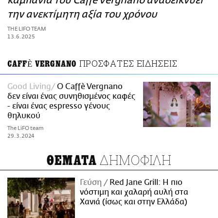
καμπάνια του Caffè Vergnano αναδεικνύει
ΑΜΠΑ
την ανεκτίμητη αξία του χρόνου
PRINT
THE LIFO TEAM
13.6.2025
ΠΡΟΣΦΑΤΕΣ ΕΙΔΗΣΕΙΣ
CAFFÈ VERGNANO
Good Living
Ο Caffè Vergnano
δεν είναι ένας συνηθισμένος καφές
- είναι ένας espresso γένους
θηλυκού
The LiFO team
29.3.2024
ΔΗΜΟΦΙΛΗ
ΘΕΜΑΤΑ
Γεύση
Red Jane Grill: Η πιο
νόστιμη και χαλαρή αυλή στα
Χανιά (ίσως και στην Ελλάδα)