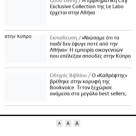
Good Living
Η εμβληματική City
Exclusive Collection της Le Labo
έρχεται στην Αθήνα
Εκπαίδευση
«Νιώσαμε ότι το
παιδί δεν έφυγε ποτέ από την
Αθήνα»: Η εμπειρία οικογενειών
που επέλεξαν σπουδές στην Κύπρο
Οδηγός Βιβλίου
Ο «Καθρέφτης»
βρέθηκε στην κορυφή της
Bookvoice. Τι τον ξεχώρισε
ανάμεσα στα μεγάλα best sellers;