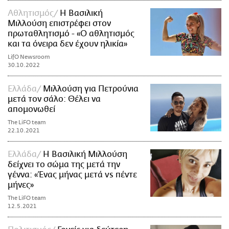
Αθλητισμός
Η Βασιλική
Μιλλούση επιστρέφει στον
πρωταθλητισμό - «Ο αθλητισμός
και τα όνειρα δεν έχουν ηλικία»
LifO Newsroom
30.10.2022
Ελλάδα
Μιλλούση για Πετρούνια
μετά τον σάλο: Θέλει να
απομονωθεί
The LiFO team
22.10.2021
Ελλάδα
H Bασιλική Μιλλούση
δείχνει το σώμα της μετά την
γέννα: «Ένας μήνας μετά vs πέντε
μήνες»
The LiFO team
12.5.2021