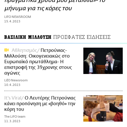
πραγματικά χρυσά μου μετάλλια»- Το
ΑΜΠΑ
μήνυμα για τις κόρες του
PRINT
LIFO NEWSROOM
15.4.2023
ΠΡΟΣΦΑΤΕΣ ΕΙΔΗΣΕΙΣ
ΒΑΣΙΛΙΚΗ ΜΙΛΛΟΥΣΗ
Αθλητισμός
Πετρούνιας-
Μιλλούση: Οικογενειακώς στο
Ευρωπαϊκό πρωτάθλημα- Η
επιστροφή της 39χρονης στους
αγώνες
LifO Newsroom
10.4.2023
It's Viral
Ο Λευτέρης Πετρούνιας
κάνει προπόνηση με «βοηθό» την
κόρη του
The LiFO team
11.3.2023