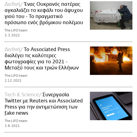
Διεθνή
Ένας Ουκρανός πατέρας
αγκαλιάζει το κεφάλι του άψυχου
γιού του - Το πραγματικό
πρόσωπο ενός βρόμικου πολέμου
The LiFO team
3.3.2022
Διεθνή
Το Associated Press
διαλέγει τις καλύτερες
φωτογραφίες για το 2021 -
Μεταξύ τους και τριών Ελλήνων
The LiFO team
2.12.2021
Τech & Science
Συνεργασία
Twitter με Reuters και Associated
Press για την αντιμετώπιση των
fake news
The LiFO team
3.8.2021