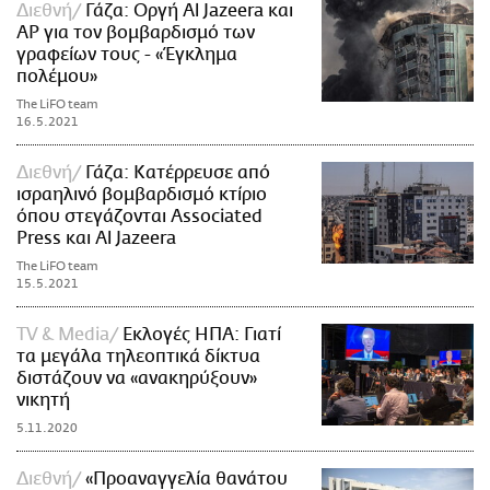
Διεθνή
Γάζα: Οργή Al Jazeera και
AP για τον βομβαρδισμό των
γραφείων τους - «Έγκλημα
πολέμου»
The LiFO team
16.5.2021
Διεθνή
Γάζα: Κατέρρευσε από
ισραηλινό βομβαρδισμό κτίριο
όπου στεγάζονται Associated
Press και Al Jazeera
The LiFO team
15.5.2021
TV & Media
Εκλογές ΗΠΑ: Γιατί
τα μεγάλα τηλεοπτικά δίκτυα
διστάζουν να «ανακηρύξουν»
νικητή
5.11.2020
Διεθνή
«Προαναγγελία θανάτου