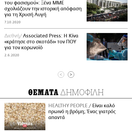
του φασισμού»: Ξένα ΜΜΕ
σχολιάζουν την ιστορική απόφαση
για τη Χρυσή Αυγή
7.10.2020
Διεθνή
Associated Press: Η Κίνα
«κράτησε στο σκοτάδι» τον ΠΟΥ
για τον κορωνοϊό
2.6.2020
<
>
ΔΗΜΟΦΙΛΗ
ΘΕΜΑΤΑ
HEALTHY PEOPLE
Είναι καλό
πρωινό η βρόμη; Ένας γιατρός
απαντά