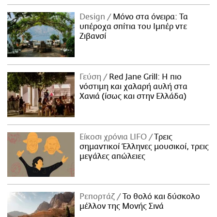
Design
Μόνο στα όνειρα: Τα
υπέροχα σπίτια του Ιμπέρ ντε
Ζιβανσί
Γεύση
Red Jane Grill: Η πιο
νόστιμη και χαλαρή αυλή στα
Χανιά (ίσως και στην Ελλάδα)
Είκοσι χρόνια LIFO
Tρεις
σημαντικοί Έλληνες μουσικοί, τρεις
μεγάλες απώλειες
Ρεπορτάζ
Το θολό και δύσκολο
μέλλον της Μονής Σινά