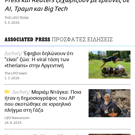
Press και Reuters ξεχωρίζουν με έρευνες σε
ΑΜΠΑ
AI, Τραμπ και Big Tech
PRINT
THE LIFO TEAM
5.5.2026
ΠΡΟΣΦΑΤΕΣ ΕΙΔΗΣΕΙΣ
ASSOCIATED PRESS
Διεθνή
Έφηβοι δηλώνουν ότι
“είναι” ζώα: Η viral τάση των
«therians» στην Αργεντινή
The LiFO team
1.3.2026
Διεθνή
Μαριάμ Ντάγκα: Ποια
ήταν η δημοσιογράφος του AP
που σκοτώθηκε σε ισραηλινό
πλήγμα στη Γάζα
LifO Newsroom
26.8.2025