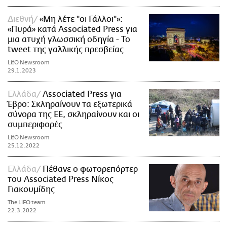
Διεθνή
«Μη λέτε "οι Γάλλοι"»:
«Πυρά» κατά Associated Press για
μια ατυχή γλωσσική οδηγία - Το
tweet της γαλλικής πρεσβείας
LifO Newsroom
29.1.2023
Ελλάδα
Associated Press για
Έβρο: Σκληραίνουν τα εξωτερικά
σύνορα της ΕΕ, σκληραίνουν και οι
συμπεριφορές
LifO Newsroom
25.12.2022
Ελλάδα
Πέθανε ο φωτορεπόρτερ
του Associated Press Νίκος
Γιακουμίδης
The LiFO team
22.3.2022