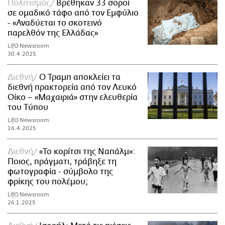
Πολιτισμός
Βρέθηκαν 33 σοροί
σε ομαδικό τάφο από τον Εμφύλιο
- «Αναδύεται το σκοτεινό
παρελθόν της Ελλάδας»
LifO Newsroom
30.4.2025
Διεθνή
Ο Τραμπ αποκλείει τα
διεθνή πρακτορεία από τον Λευκό
Οίκο – «Μαχαιριά» στην ελευθερία
του Τύπου
LifO Newsroom
16.4.2025
Διεθνή
«Το κορίτσι της Ναπάλμ»:
Ποιος, πράγματι, τράβηξε τη
φωτογραφία - σύμβολο της
φρίκης του πολέμου;
LifO Newsroom
26.1.2025