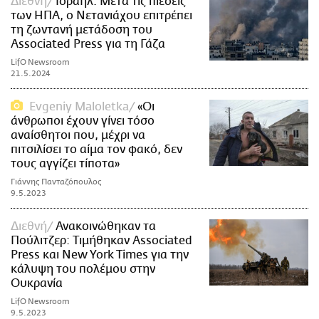
Διεθνή
Ισραήλ: Μετά τις πιέσεις
των ΗΠΑ, ο Νετανιάχου επιτρέπει
τη ζωντανή μετάδοση του
Associated Press για τη Γάζα
LifO Newsroom
21.5.2024
Evgeniy Maloletka
«Οι
άνθρωποι έχουν γίνει τόσο
αναίσθητοι που, μέχρι να
πιτσιλίσει το αίμα τον φακό, δεν
τους αγγίζει τίποτα»
Γιάννης Πανταζόπουλος
9.5.2023
Διεθνή
Ανακοινώθηκαν τα
Πούλιτζερ: Τιμήθηκαν Associated
Press και New York Times για την
κάλυψη του πολέμου στην
Ουκρανία
LifO Newsroom
9.5.2023