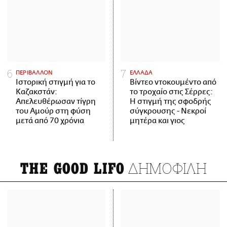
ΠΕΡΙΒΑΛΛΟΝ
ΕΛΛΑΔΑ
Ιστορική στιγμή για το
Βίντεο ντοκουμέντο από
Καζακστάν:
το τροχαίο στις Σέρρες:
Απελευθέρωσαν τίγρη
Η στιγμή της σφοδρής
του Αμούρ στη φύση
σύγκρουσης - Νεκροί
μετά από 70 χρόνια
μητέρα και γιος
ΔΗΜΟΦΙΛΗ
THE GOOD LIFO