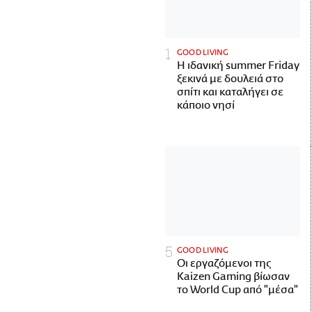
GOOD LIVING
Η ιδανική summer Friday
ξεκινά με δουλειά στο
σπίτι και καταλήγει σε
κάποιο νησί
GOOD LIVING
Οι εργαζόμενοι της
Kaizen Gaming βίωσαν
το World Cup από "μέσα"