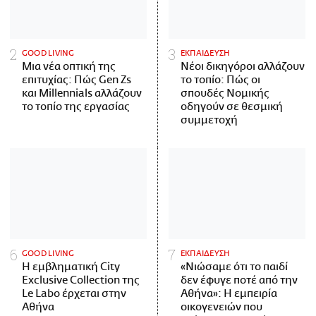
GOOD LIVING
ΕΚΠΑΙΔΕΥΣΗ
Μια νέα οπτική της
Νέοι δικηγόροι αλλάζουν
επιτυχίας: Πώς Gen Zs
το τοπίο: Πώς οι
και Millennials αλλάζουν
σπουδές Νομικής
το τοπίο της εργασίας
οδηγούν σε θεσμική
συμμετοχή
GOOD LIVING
ΕΚΠΑΙΔΕΥΣΗ
Η εμβληματική City
«Νιώσαμε ότι το παιδί
Exclusive Collection της
δεν έφυγε ποτέ από την
Le Labo έρχεται στην
Αθήνα»: Η εμπειρία
Αθήνα
οικογενειών που