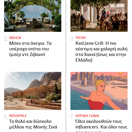
DESIGN
ΓΕΥΣΗ
Μόνο στα όνειρα: Τα
Red Jane Grill: Η πιο
υπέροχα σπίτια του
νόστιμη και χαλαρή αυλή
Ιμπέρ ντε Ζιβανσί
στα Χανιά (ίσως και στην
Ελλάδα)
ΡΕΠΟΡΤΑΖ
ΟΠΤΙΚΗ ΓΩΝΙΑ
Το θολό και δύσκολο
Όλοι ακολουθούν τους
μέλλον της Μονής Σινά
influencers. Και όλοι τους