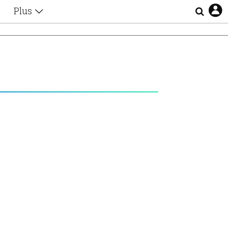
Plus
Θέματα
Συνεντεύξεις
Videos
τα
Αφιερώματα
Ζώδια
Εξομολογήσεις
Blogs
η
Οι Αθηναίοι
Απώλειες
Lgbtqi+
Επιλογές