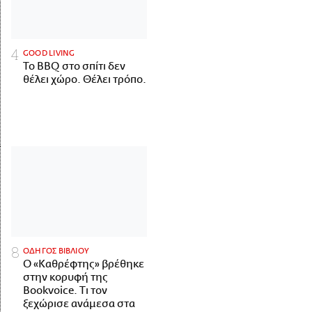
GOOD LIVING
Το BBQ στο σπίτι δεν
θέλει χώρο. Θέλει τρόπο.
ΟΔΗΓΟΣ ΒΙΒΛΙΟΥ
Ο «Καθρέφτης» βρέθηκε
στην κορυφή της
Bookvoice. Τι τον
ξεχώρισε ανάμεσα στα