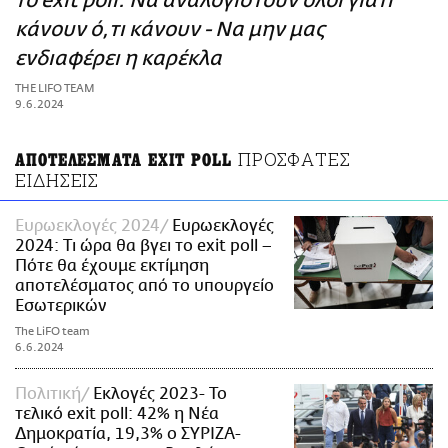
το exit poll: Να αναλογιστούν όλοι γιατί
ΑΜΠΑ
κάνουν ό,τι κάνουν - Να μην μας
PRINT
ενδιαφέρει η καρέκλα
THE LIFO TEAM
9.6.2024
ΠΡΟΣΦΑΤΕΣ
ΑΠΟΤΕΛΕΣΜΑΤΑ EXIT POLL
ΕΙΔΗΣΕΙΣ
Ευρωεκλογές 2024
Ευρωεκλογές
2024: Τι ώρα θα βγει το exit poll –
Πότε θα έχουμε εκτίμηση
αποτελέσματος από το υπουργείο
Εσωτερικών
The LiFO team
6.6.2024
Πολιτική
Εκλογές 2023- Το
τελικό exit poll: 42% η Νέα
Δημοκρατία, 19,3% ο ΣΥΡΙΖΑ-