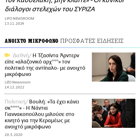
τον Κασσελάκη, μην κλαίτε» - Οι κυνικοί
ΑΜΠΑ
διάλογοι στελεχών του ΣΥΡΙΖΑ
PRINT
LIFO NEWSROOM
13.11.2024
ΠΡΟΣΦΑΤΕΣ ΕΙΔΗΣΕΙΣ
ΑΝΟΙΧΤΟ ΜΙΚΡΟΦΩΝΟ
Διεθνή
Η Τζασίντα Άρντερν
είπε «αλαζονικό αρχ***» τον
πολιτικό της αντίπαλο- με ανοιχτό
μικρόφωνο
LifO Newsroom
14.12.2022
Πολιτική
Βουλή: «Τα έχει κάνει
σκ****» - H Νάντια
Γιαννακοπούλου μιλούσε στο
κινητό για την Κεραμέως με
ανοιχτό μικρόφωνο
20.5.2020